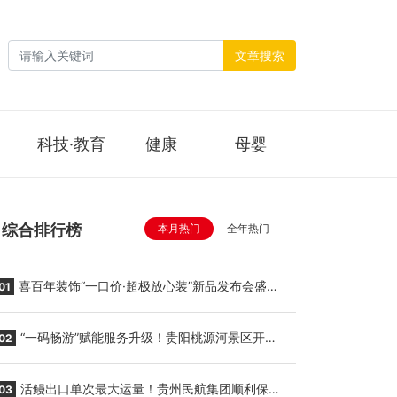
文章搜索
科技·教育
健康
母婴
综合排行榜
本月热门
全年热门
喜百年装饰“一口价·超极放心装”新品发布会盛大
01
举行
“一码畅游”赋能服务升级！贵阳桃源河景区开
02
启“刷脸秒入园”智慧游玩新模式
活鳗出口单次最大运量！贵州民航集团顺利保障
03