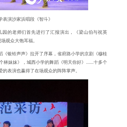
表演沙家浜唱段《智斗》
园的老师们首先进行了汇报演出，《梁山伯与祝英
现场观众大饱耳福。
蹈《银铃声声》拉开了序幕，省府路小学的京剧《穆桂
个林妹妹》，城西小学的舞蹈《明天你好》……十多个
爱的表演也赢得了在场观众的阵阵掌声。