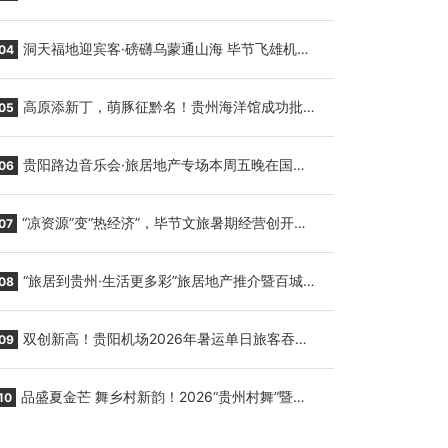
贵阳至胡志明国际生鲜货运任务
洞天福地迎宾客·磅礴乌蒙通山海 毕节飞雄机场
04
7月9日正式复航
高原添新丁，萌豚征黔名！贵州海洋馆成功批量
05
繁育三只小海豚，邀您为“高原宝宝”起名
贵阳路边音乐会·旅居地产专场本周五晚在国际
06
会议展览中心举行
“凉资源”变“热经济”，毕节文旅暑期经营创开门
07
红
“旅居到贵州·生活更多彩”旅居地产推介暨百城千
08
企“五省+1”房地产联展联销活动在贵阳盛大启幕
双创新高！贵阳机场2026年暑运单日旅客吞吐
09
量与航班起降架次齐破纪录
品盛夏金芒 舞乡村新韵！2026“贵州村舞”暨望
10
谟芒果丰收季促消费活动盛大启幕