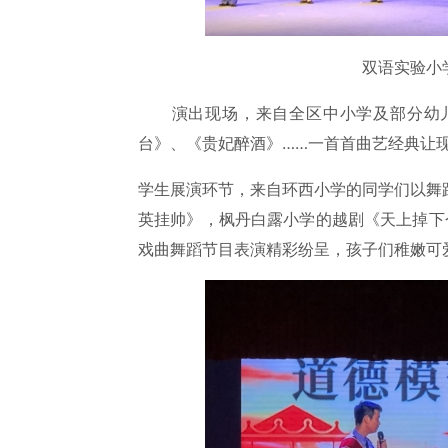
双语实验小学
演出现场，来自全区中小学及部分幼儿
台》、《贵妃醉酒》……一首首曲艺经典让
学生展演环节，来自环西小学的同学们以舞
英挂帅》，枫丹白露小学的越剧《天上掉下
戏曲舞蹈节目表演精彩纷呈，孩子们稚嫩可