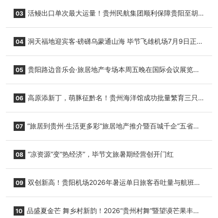
园”智慧游玩新模式
活鳗出口单次最大运量！贵州民航集团顺利保障贵阳至胡
03
志明国际生鲜货运任务
洞天福地迎宾客·磅礴乌蒙通山海 毕节飞雄机场7月9日正式
04
复航
贵阳路边音乐会·旅居地产专场本周五晚在国际会议展览中
05
心举行
高原添新丁，萌豚征黔名！贵州海洋馆成功批量繁育三只
06
小海豚，邀您为“高原宝宝”起名
“旅居到贵州·生活更多彩”旅居地产推介暨百城千企“五省
07
+1”房地产联展联销活动在贵阳盛大启幕
“凉资源”变“热经济”，毕节文旅暑期经营创开门红
08
双创新高！贵阳机场2026年暑运单日旅客吞吐量与航班起
09
降架次齐破纪录
品盛夏金芒 舞乡村新韵！2026“贵州村舞”暨望谟芒果丰收
10