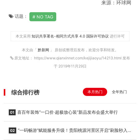
来源：环球网
话题：
NO TAG
本文采用
知识共享署名-相同方式共享 4.0 国际许可协议
进行许可
本文由「
黔新网
」 原创或整理后发布，欢迎分享和转发。
原文地址： https://www.qianxinnet.com/kejijiaoyu/14213.html 发布
于 2019年11月29日
综合排行榜
本月热门
全年热门
喜百年装饰“一口价·超极放心装”新品发布会盛大举行
01
“一码畅游”赋能服务升级！贵阳桃源河景区开启“刷脸秒入
02