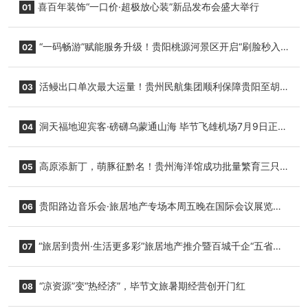
喜百年装饰“一口价·超极放心装”新品发布会盛大举行
01
“一码畅游”赋能服务升级！贵阳桃源河景区开启“刷脸秒入
02
园”智慧游玩新模式
活鳗出口单次最大运量！贵州民航集团顺利保障贵阳至胡
03
志明国际生鲜货运任务
洞天福地迎宾客·磅礴乌蒙通山海 毕节飞雄机场7月9日正式
04
复航
高原添新丁，萌豚征黔名！贵州海洋馆成功批量繁育三只
05
小海豚，邀您为“高原宝宝”起名
贵阳路边音乐会·旅居地产专场本周五晚在国际会议展览中
06
心举行
“旅居到贵州·生活更多彩”旅居地产推介暨百城千企“五省
07
+1”房地产联展联销活动在贵阳盛大启幕
“凉资源”变“热经济”，毕节文旅暑期经营创开门红
08