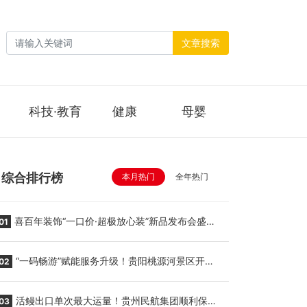
文章搜索
科技·教育
健康
母婴
综合排行榜
本月热门
全年热门
喜百年装饰“一口价·超极放心装”新品发布会盛大
01
举行
“一码畅游”赋能服务升级！贵阳桃源河景区开
02
启“刷脸秒入园”智慧游玩新模式
活鳗出口单次最大运量！贵州民航集团顺利保障
03