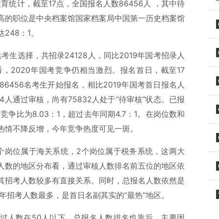
育统计，截至17点，全国报名人数86456人 ，其中待
比最高的职位是中央档案馆国家档案局中国第一历史档案馆
248：1。
供考生选择，共招录24128人，同比2019年国考招录人
，2020年国考竞争仍相当激烈。报名首日，截至17
6456名考生开始报名，相比2019年国考首日报名人
624人通过审核，尚有75832人处于“待审核”状态。已报
争比为8.03：1，超过去年同期4.7：1。在岗位数和
热情不降反增，今年竞争热度可见一斑。
个岗位属于海关系统，2个岗位属于税务系统，这两大
人数的地区分布看，通过审核人数排名前五位的地区依
其招考人数较多有直接关系。同时，总报名人数依然是
今年招考人数最多，是首日名副其实的“最热”地区。
过人数在50人以下，总报名人数排名也靠后，主要因