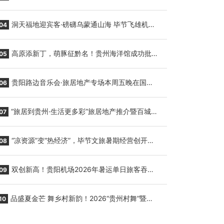
贵阳至胡志明国际生鲜货运任务
洞天福地迎宾客·磅礴乌蒙通山海 毕节飞雄机场
04
7月9日正式复航
高原添新丁，萌豚征黔名！贵州海洋馆成功批量
05
繁育三只小海豚，邀您为“高原宝宝”起名
贵阳路边音乐会·旅居地产专场本周五晚在国际
06
会议展览中心举行
“旅居到贵州·生活更多彩”旅居地产推介暨百城千
07
企“五省+1”房地产联展联销活动在贵阳盛大启幕
“凉资源”变“热经济”，毕节文旅暑期经营创开门
08
红
双创新高！贵阳机场2026年暑运单日旅客吞吐
09
量与航班起降架次齐破纪录
品盛夏金芒 舞乡村新韵！2026“贵州村舞”暨望
10
谟芒果丰收季促消费活动盛大启幕