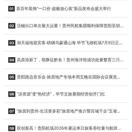
喜百年装饰“一口价·超极放心装”新品发布会盛大举行
01
活鳗出口单次最大运量！贵州民航集团顺利保障贵阳至胡
02
志明国际生鲜货运任务
洞天福地迎宾客·磅礴乌蒙通山海 毕节飞雄机场7月9日正式
03
复航
高原添新丁，萌豚征黔名！贵州海洋馆成功批量繁育三只
04
小海豚，邀您为“高原宝宝”起名
贵阳路边音乐会·旅居地产专场本周五晚在国际会议展览中
05
心举行
“凉资源”变“热经济”，毕节文旅暑期经营创开门红
06
“旅居到贵州·生活更多彩”旅居地产推介暨百城千企“五省
07
+1”房地产联展联销活动在贵阳盛大启幕
双创新高！贵阳机场2026年暑运单日旅客吞吐量与航班起
08