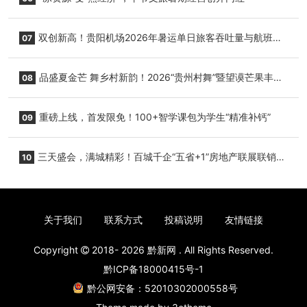
双创新高！贵阳机场2026年暑运单日旅客吞吐量与航班起
07
降架次齐破纪录
品盛夏金芒 舞乡村新韵！2026“贵州村舞”暨望谟芒果丰收
08
季促消费活动盛大启幕
重磅上线，首发限免！100+智学课包为学生“精准补钙”
09
三天盛会，满城精彩！百城千企“五省+1”房地产联展联销活
10
动圆满收官
关于我们
联系方式
投稿说明
友情链接
Copyright
2018- 2026
黔新网
. All Rights Reserved.
黔ICP备18000415号-1
黔公网安备：52010302000558号