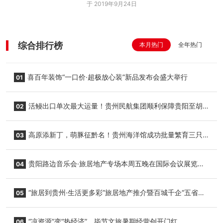
于 2019年9月24日
综合排行榜
本月热门
全年热门
喜百年装饰“一口价·超极放心装”新品发布会盛大举行
01
活鳗出口单次最大运量！贵州民航集团顺利保障贵阳至胡
02
志明国际生鲜货运任务
高原添新丁，萌豚征黔名！贵州海洋馆成功批量繁育三只
03
小海豚，邀您为“高原宝宝”起名
贵阳路边音乐会·旅居地产专场本周五晚在国际会议展览中
04
心举行
“旅居到贵州·生活更多彩”旅居地产推介暨百城千企“五省
05
+1”房地产联展联销活动在贵阳盛大启幕
“凉资源”变“热经济”，毕节文旅暑期经营创开门红
06