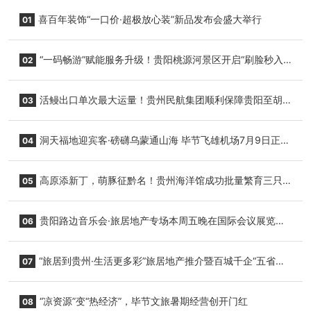
喜百年装饰“一口价·超极放心装”新品发布会盛大举行
01
“一码畅游”赋能服务升级！贵阳桃源河景区开启“刷脸秒入
02
园”智慧游玩新模式
活鳗出口单次最大运量！贵州民航集团顺利保障贵阳至胡
03
志明国际生鲜货运任务
洞天福地迎宾客·磅礴乌蒙通山海 毕节飞雄机场7月9日正式
04
复航
高原添新丁，萌豚征黔名！贵州海洋馆成功批量繁育三只
05
小海豚，邀您为“高原宝宝”起名
贵阳路边音乐会·旅居地产专场本周五晚在国际会议展览中
06
心举行
“旅居到贵州·生活更多彩”旅居地产推介暨百城千企“五省
07
+1”房地产联展联销活动在贵阳盛大启幕
“凉资源”变“热经济”，毕节文旅暑期经营创开门红
08