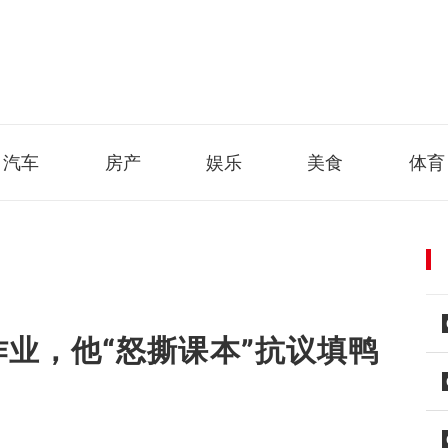
汽车
房产
娱乐
美食
体育
作业，他“怒撕课本”抗议填鸭