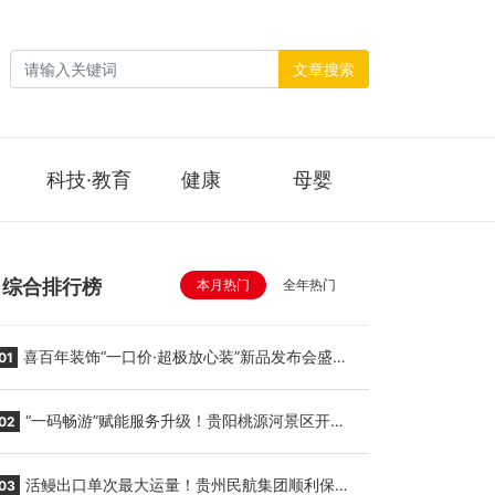
文章搜索
科技·教育
健康
母婴
综合排行榜
本月热门
全年热门
喜百年装饰“一口价·超极放心装”新品发布会盛大
01
举行
“一码畅游”赋能服务升级！贵阳桃源河景区开
02
启“刷脸秒入园”智慧游玩新模式
活鳗出口单次最大运量！贵州民航集团顺利保障
03