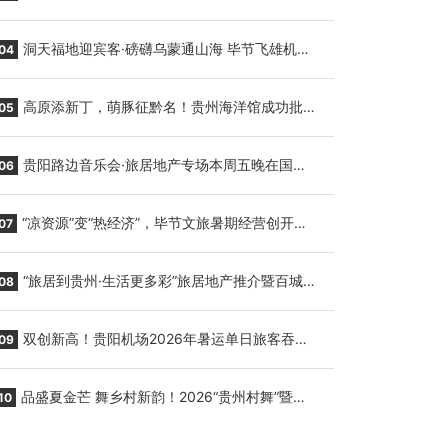
贵阳至胡志明国际生鲜货运任务
洞天福地迎宾客·磅礴乌蒙通山海 毕节飞雄机场
04
7月9日正式复航
高原添新丁，萌豚征黔名！贵州海洋馆成功批量
05
繁育三只小海豚，邀您为“高原宝宝”起名
贵阳路边音乐会·旅居地产专场本周五晚在国际
06
会议展览中心举行
“凉资源”变“热经济”，毕节文旅暑期经营创开门
07
红
“旅居到贵州·生活更多彩”旅居地产推介暨百城千
08
企“五省+1”房地产联展联销活动在贵阳盛大启幕
双创新高！贵阳机场2026年暑运单日旅客吞吐
09
量与航班起降架次齐破纪录
品盛夏金芒 舞乡村新韵！2026“贵州村舞”暨望
10
谟芒果丰收季促消费活动盛大启幕