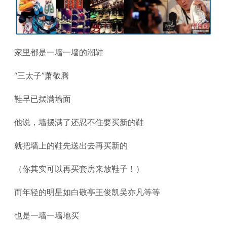
家里都是一墙一墙的潮鞋
“三太子”萧敬腾
鞋早已摆满墙面
他说，墙摆满了还忍不住要买新的鞋
就把墙上的鞋先送出去再买新的
（你其实可以再买套房来放鞋子！）
而年轻的明星如白敬亭王俊凯吴亦凡等等
也是一墙一墙地买