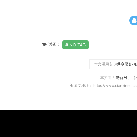
话题：
NO TAG
本文采用
知识共享署名-相
本文由「
黔新网
」 
原文地址： https://www.qianxinnet.c