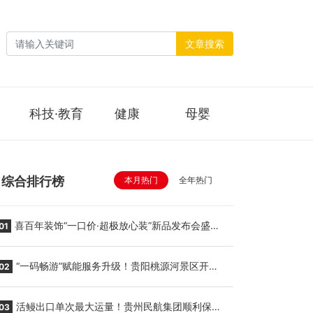
文章搜索
科技·教育
健康
母婴
综合排行榜
本月热门
全年热门
喜百年装饰“一口价·超极放心装”新品发布会盛大
01
举行
“一码畅游”赋能服务升级！贵阳桃源河景区开
02
启“刷脸秒入园”智慧游玩新模式
活鳗出口单次最大运量！贵州民航集团顺利保障
03