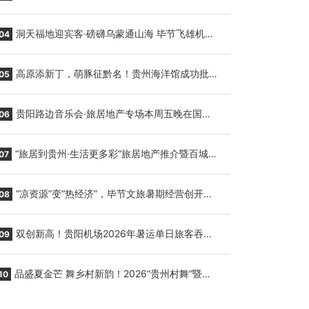
贵阳至胡志明国际生鲜货运任务
洞天福地迎宾客·磅礴乌蒙通山海 毕节飞雄机场
04
7月9日正式复航
高原添新丁，萌豚征黔名！贵州海洋馆成功批量
05
繁育三只小海豚，邀您为“高原宝宝”起名
贵阳路边音乐会·旅居地产专场本周五晚在国际
06
会议展览中心举行
“旅居到贵州·生活更多彩”旅居地产推介暨百城千
07
企“五省+1”房地产联展联销活动在贵阳盛大启幕
“凉资源”变“热经济”，毕节文旅暑期经营创开门
08
红
双创新高！贵阳机场2026年暑运单日旅客吞吐
09
量与航班起降架次齐破纪录
品盛夏金芒 舞乡村新韵！2026“贵州村舞”暨望
10
谟芒果丰收季促消费活动盛大启幕