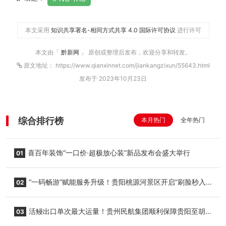
本文采用
知识共享署名-相同方式共享 4.0 国际许可协议
进行许可
本文由「
黔新网
」 原创或整理后发布，欢迎分享和转发。
原文地址： https://www.qianxinnet.com/jiankangzixun/55643.html
发布于 2023年10月23日
综合排行榜
本月热门
全年热门
喜百年装饰“一口价·超极放心装”新品发布会盛大举行
01
“一码畅游”赋能服务升级！贵阳桃源河景区开启“刷脸秒入
02
园”智慧游玩新模式
活鳗出口单次最大运量！贵州民航集团顺利保障贵阳至胡
03