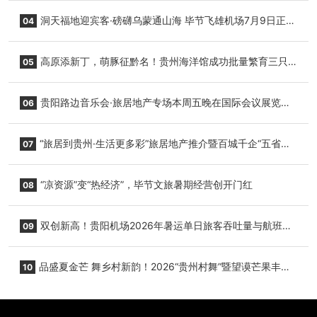
志明国际生鲜货运任务
洞天福地迎宾客·磅礴乌蒙通山海 毕节飞雄机场7月9日正式
04
复航
高原添新丁，萌豚征黔名！贵州海洋馆成功批量繁育三只
05
小海豚，邀您为“高原宝宝”起名
贵阳路边音乐会·旅居地产专场本周五晚在国际会议展览中
06
心举行
“旅居到贵州·生活更多彩”旅居地产推介暨百城千企“五省
07
+1”房地产联展联销活动在贵阳盛大启幕
“凉资源”变“热经济”，毕节文旅暑期经营创开门红
08
双创新高！贵阳机场2026年暑运单日旅客吞吐量与航班起
09
降架次齐破纪录
品盛夏金芒 舞乡村新韵！2026“贵州村舞”暨望谟芒果丰收
10
季促消费活动盛大启幕