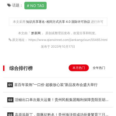
话题：
NO TAG
本文采用
知识共享署名-相同方式共享 4.0 国际许可协议
进行许可
本文由「
黔新网
」 原创或整理后发布，欢迎分享和转发。
原文地址： https://www.qianxinnet.com/jiankangzixun/55465.html
发布于 2023年10月17日
综合排行榜
本月热门
全年热门
喜百年装饰“一口价·超极放心装”新品发布会盛大举行
01
活鳗出口单次最大运量！贵州民航集团顺利保障贵阳至胡
02
志明国际生鲜货运任务
高原添新丁，萌豚征黔名！贵州海洋馆成功批量繁育三只
03