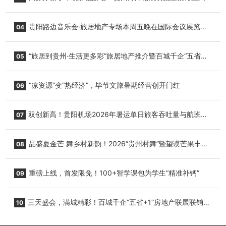
小海豚，邀您为“高原宝宝”起名
贵阳路边音乐会·旅居地产专场本周五晚在国际会议展览中
04
心举行
“旅居到贵州·生活更多彩”旅居地产推介暨百城千企“五省
05
+1”房地产联展联销活动在贵阳盛大启幕
“凉资源”变“热经济”，毕节文旅暑期经营创开门红
06
双创新高！贵阳机场2026年暑运单日旅客吞吐量与航班起
07
降架次齐破纪录
品盛夏金芒 舞乡村新韵！2026“贵州村舞”暨望谟芒果丰收
08
季促消费活动盛大启幕
重磅上线，首发限免！100+智学课包为学生“精准补钙”
09
三天盛会，满城精彩！百城千企“五省+1”房地产联展联销活
10
动圆满收官