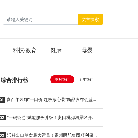
文章搜索
科技·教育
健康
母婴
综合排行榜
本月热门
全年热门
喜百年装饰“一口价·超极放心装”新品发布会盛大
01
举行
“一码畅游”赋能服务升级！贵阳桃源河景区开
02
启“刷脸秒入园”智慧游玩新模式
活鳗出口单次最大运量！贵州民航集团顺利保障
03