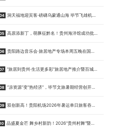
贵阳至胡志明国际生鲜货运任务
洞天福地迎宾客·磅礴乌蒙通山海 毕节飞雄机场
04
7月9日正式复航
高原添新丁，萌豚征黔名！贵州海洋馆成功批量
05
繁育三只小海豚，邀您为“高原宝宝”起名
贵阳路边音乐会·旅居地产专场本周五晚在国际
06
会议展览中心举行
“旅居到贵州·生活更多彩”旅居地产推介暨百城千
07
企“五省+1”房地产联展联销活动在贵阳盛大启幕
“凉资源”变“热经济”，毕节文旅暑期经营创开门
08
红
双创新高！贵阳机场2026年暑运单日旅客吞吐
09
量与航班起降架次齐破纪录
品盛夏金芒 舞乡村新韵！2026“贵州村舞”暨望
10
谟芒果丰收季促消费活动盛大启幕