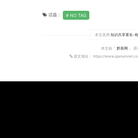
话题：
NO TAG
本文采用
知识共享署名-相
本文由「
黔新网
」 
原文地址： https://www.qianxinnet.c