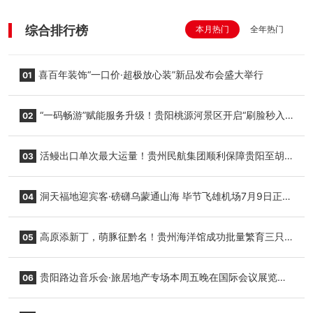
综合排行榜
本月热门
全年热门
喜百年装饰“一口价·超极放心装”新品发布会盛大举行
01
“一码畅游”赋能服务升级！贵阳桃源河景区开启“刷脸秒入
02
园”智慧游玩新模式
活鳗出口单次最大运量！贵州民航集团顺利保障贵阳至胡
03
志明国际生鲜货运任务
洞天福地迎宾客·磅礴乌蒙通山海 毕节飞雄机场7月9日正式
04
复航
高原添新丁，萌豚征黔名！贵州海洋馆成功批量繁育三只
05
小海豚，邀您为“高原宝宝”起名
贵阳路边音乐会·旅居地产专场本周五晚在国际会议展览中
06
心举行