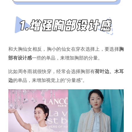
和大胸仙女相反，胸小的仙女在穿衣选择上，要选择
胸
部有设计感
一些的单品，来增加胸部的分量。
比如周冬雨就很快穿，经常会选择胸部有
荷叶边、木耳
边
的单品，来增加视觉上的“分量感”。