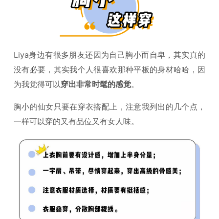
Liya身边有很多朋友还因为自己胸小而自卑，其实真的
没有必要，其实我个人很喜欢那种平板的身材哈哈，因
为我觉得可以
穿出非常时髦的感觉
。
胸小的仙女只要在穿衣搭配上，注意我列出的几个点，
一样可以穿的又有品位又有女人味。