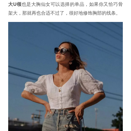
大U领
也是大胸仙女可以选择的单品，如果你又恰巧骨
架大，那就再也合适不过了，很好地修饰胸部的线条。