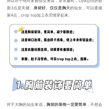
所以对于绝对多数仙女来说，穿衣服时，Liya总结的前
面3点是关键。
身材好、仅仅是胸大
的仙女，可以遵循
第4点，crop top短上衣尽情穿起来。
对于大胸的仙女来说，
胸前的装饰一定要简单
，不然会