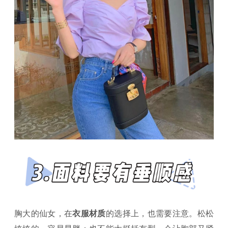
胸大的仙女，在
衣服材质
的选择上，也需要注意。松松