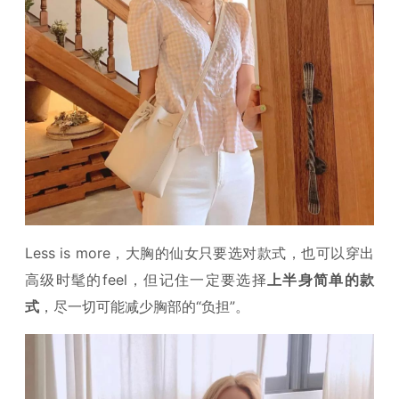
Less is more，大胸的仙女只要选对款式，也可以穿出
高级时髦的feel，但记住一定要选择
上半身简单的款
式
，尽一切可能减少胸部的“负担”。