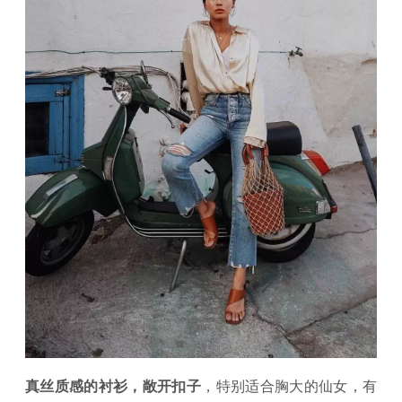
真丝质感的衬衫，敞开扣子
，特别适合胸大的仙女，有