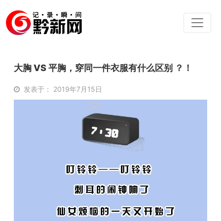
大胸 VS 平胸，穿同一件衣服有什么区别 ？！
发表于： 2019年7月15日