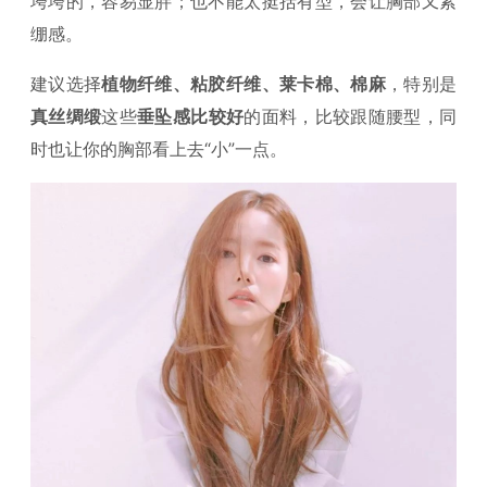
垮垮的，容易显胖；也不能太挺括有型，会让胸部又紧
绷感。
建议选择
植物纤维、粘胶纤维、莱卡棉、棉麻
，特别是
真丝绸缎
这些
垂坠感比较好
的面料，比较跟随腰型，同
时也让你的胸部看上去“小”一点。