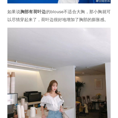
如果说
胸部有荷叶边
的blouse不适合大胸，那小胸就可
以尽情穿起来了，荷叶边很好地增加了胸部的膨胀感。