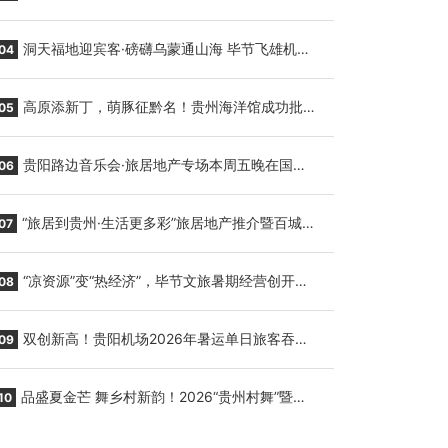
贵阳至胡志明国际生鲜货运任务
洞天福地迎宾客·磅礴乌蒙通山海 毕节飞雄机场
04
7月9日正式复航
高原添新丁，萌豚征黔名！贵州海洋馆成功批量
05
繁育三只小海豚，邀您为“高原宝宝”起名
贵阳路边音乐会·旅居地产专场本周五晚在国际
06
会议展览中心举行
“旅居到贵州·生活更多彩”旅居地产推介暨百城千
07
企“五省+1”房地产联展联销活动在贵阳盛大启幕
“凉资源”变“热经济”，毕节文旅暑期经营创开门
08
红
双创新高！贵阳机场2026年暑运单日旅客吞吐
09
量与航班起降架次齐破纪录
品盛夏金芒 舞乡村新韵！2026“贵州村舞”暨望
10
谟芒果丰收季促消费活动盛大启幕