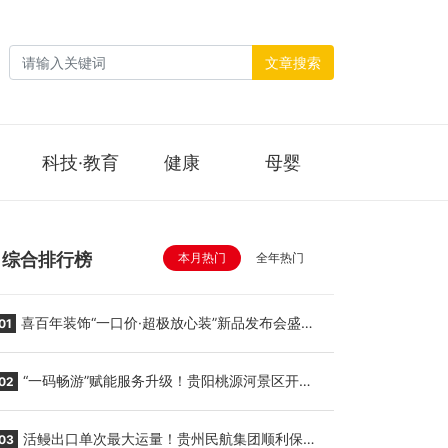
文章搜索
科技·教育
健康
母婴
综合排行榜
本月热门
全年热门
喜百年装饰“一口价·超极放心装”新品发布会盛大
01
举行
“一码畅游”赋能服务升级！贵阳桃源河景区开
02
启“刷脸秒入园”智慧游玩新模式
活鳗出口单次最大运量！贵州民航集团顺利保障
03