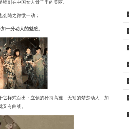
是镌刻在中国女人骨子里的美丽。
也会随之微微一动；
多加一分动人的魅惑。
于它样式百出：立领的矜持高雅，无袖的楚楚动人，加
珑又有曲线。