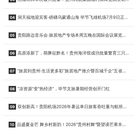
志明国际生鲜货运任务
洞天福地迎宾客·磅礴乌蒙通山海 毕节飞雄机场7月9日正式
04
复航
贵阳路边音乐会·旅居地产专场本周五晚在国际会议展览中
05
心举行
高原添新丁，萌豚征黔名！贵州海洋馆成功批量繁育三只
06
小海豚，邀您为“高原宝宝”起名
“旅居到贵州·生活更多彩”旅居地产推介暨百城千企“五省
07
+1”房地产联展联销活动在贵阳盛大启幕
“凉资源”变“热经济”，毕节文旅暑期经营创开门红
08
双创新高！贵阳机场2026年暑运单日旅客吞吐量与航班起
09
降架次齐破纪录
品盛夏金芒 舞乡村新韵！2026“贵州村舞”暨望谟芒果丰收
10
季促消费活动盛大启幕