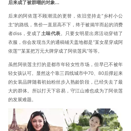
后来成了被群嘲的对象...
后来的阿依莲不顾潮流的更替，依旧坚持走“乡村小公
主”的路线，售价一直居高不下，终于被揭竿而起的消费
者diss，变成了
土味代表
。只要女明星出席活动穿错了
衣服，你会发现当天的通稿铺天盖地都是“某女星穿成阿
依莲”“某某把万元大牌穿成了阿依莲风”等等。
虽然阿依莲主打的是都市年轻女性市场，但早已不被年
轻女孩认可。显然这个靠三四线城市中70、80后撑起来
的女装品牌随着初始粉丝步入熟龄阶段，已经失去了最
大的群体。所以打天下容易，守江山难也成为了阿依莲
的发展难题。