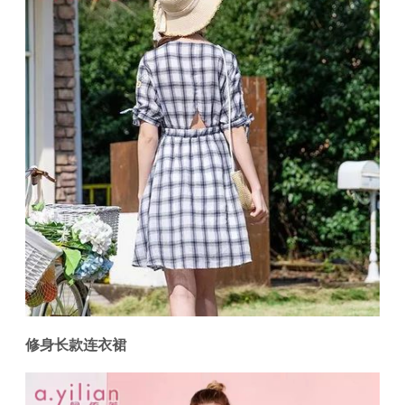
修身长款连衣裙