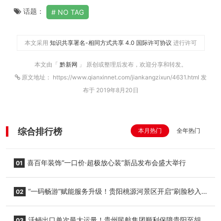
话题：
NO TAG
本文采用
知识共享署名-相同方式共享 4.0 国际许可协议
进行许可
本文由「
黔新网
」 原创或整理后发布，欢迎分享和转发。
原文地址： https://www.qianxinnet.com/jiankangzixun/4631.html 发
布于 2019年8月20日
综合排行榜
本月热门
全年热门
喜百年装饰“一口价·超极放心装”新品发布会盛大举行
01
“一码畅游”赋能服务升级！贵阳桃源河景区开启“刷脸秒入
02
园”智慧游玩新模式
活鳗出口单次最大运量！贵州民航集团顺利保障贵阳至胡
03