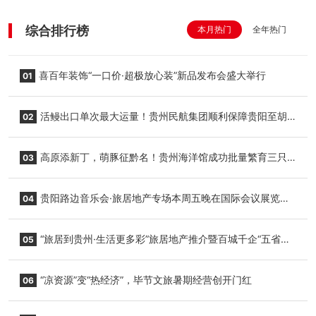
综合排行榜
本月热门
全年热门
喜百年装饰“一口价·超极放心装”新品发布会盛大举行
01
活鳗出口单次最大运量！贵州民航集团顺利保障贵阳至胡
02
志明国际生鲜货运任务
高原添新丁，萌豚征黔名！贵州海洋馆成功批量繁育三只
03
小海豚，邀您为“高原宝宝”起名
贵阳路边音乐会·旅居地产专场本周五晚在国际会议展览中
04
心举行
“旅居到贵州·生活更多彩”旅居地产推介暨百城千企“五省
05
+1”房地产联展联销活动在贵阳盛大启幕
“凉资源”变“热经济”，毕节文旅暑期经营创开门红
06