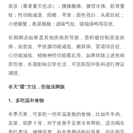
发凉（重者夏天也凉）；腰膝酸痛、腰背冷痛、筋骨萎
软；性功能减退、阳痿、早泄；面色苍白，头晕目眩；
小便频繁，夜尿频频；虚喘气短、咳喘痰鸣等症状。
长期脚凉如果是其他疾病所导致，需积极控制原发疾
病，如贫血、甲状腺功能减低、糖尿病、雷诺综合征、
心功能减低、植物神经功能紊乱等。如果排除上述疾病
所导致，长期影响日常生活，可至医院中医科进行辨证
调理。
冬天“暖”方法，拒做冻脚族
1、多吃温补食物
冬季天寒，可多吃一些辛温发散的食物，比如牛羊肉、
韭菜、胡萝卜等，对于改善手足寒冷有帮助。适当喝生
姜红枣汤，健脾温胃、补血养颜还能祛风寒。但不能盲