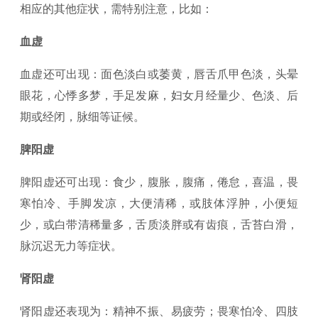
相应的其他症状，需特别注意，比如：
血虚
血虚还可出现：面色淡白或萎黄，唇舌爪甲色淡，头晕
眼花，心悸多梦，手足发麻，妇女月经量少、色淡、后
期或经闭，脉细等证候。
脾阳虚
脾阳虚还可出现：食少，腹胀，腹痛，倦怠，喜温，畏
寒怕冷、手脚发凉，大便清稀，或肢体浮肿，小便短
少，或白带清稀量多，舌质淡胖或有齿痕，舌苔白滑，
脉沉迟无力等症状。
肾阳虚
肾阳虚还表现为：精神不振、易疲劳；畏寒怕冷、四肢