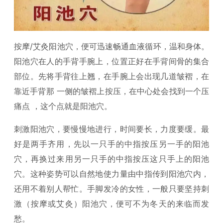
按摩/艾灸阳池穴，便可迅速畅通血液循环，温和身体。
阳池穴在人的手背手腕上，位置正好在手背间骨的集合
部位。先将手背往上翘，在手腕上会出现几道皱褶，在
靠近手背那 一侧的皱褶上按压，在中心处会找到一个压
痛点 ，这个点就是阳池穴。
刺激阳池穴，要慢慢地进行，时间要长，力度要缓。最
好是两手齐用，先以一只手的中指按压另一手的阳池
穴，再换过来用另一只手的中指按压这只手上的阳池
穴。这种姿势可以自然地使力量由中指传到阳池穴内，
还用不着别人帮忙。手脚发冷的女性，一般只要坚持刺
激（按摩或艾灸）阳池穴，便可不为冬天的来临而发
愁。