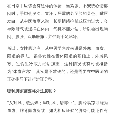
在日常中应该会有这样的体验：当紧张、不安或心情郁
闷时，手脚会发冷、冒汗，严重的甚至脸如菜色、嘴唇
发白。从中医角度来说，长期情绪抑郁或压力过大，会
导致肝气被遏抑在体内，气机不能外达，所以会出现胸
闷、腹胀、双肋胀痛，并伴随手足冰冷。
所以，女性脚冰凉，从中医学角度来讲是外寒、血虚、
阳虚的标志。很多女性在素体阳虚的基础上，外感风
寒、过食生冷或月经后加重，这种情况被有时被概括
为“体虚宫寒”，其实是不准确的，还是需要在中医师的
正确指导下进行辨证分型。
哪种脚凉需要格外注意呢？
“头对风，暖烘烘；脚对风，请郎中”。脚冷易凉可能为
血虚、脾肾阳虚所致，如为相应证候的脚冷可能还伴有