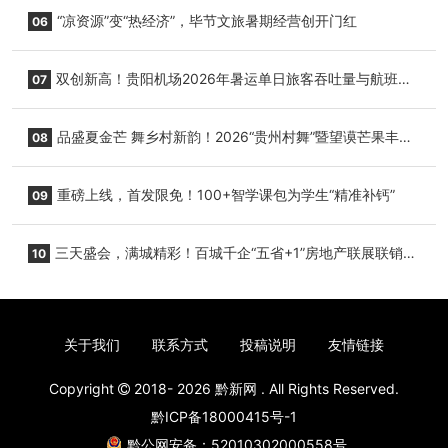
+1”房地产联展联销活动在贵阳盛大启幕
“凉资源”变“热经济”，毕节文旅暑期经营创开门红
06
双创新高！贵阳机场2026年暑运单日旅客吞吐量与航班起
07
降架次齐破纪录
品盛夏金芒 舞乡村新韵！2026“贵州村舞”暨望谟芒果丰收
08
季促消费活动盛大启幕
重磅上线，首发限免！100+智学课包为学生“精准补钙”
09
三天盛会，满城精彩！百城千企“五省+1”房地产联展联销活
10
动圆满收官
关于我们
联系方式
投稿说明
友情链接
Copyright
2018- 2026
黔新网
. All Rights Reserved.
黔ICP备18000415号-1
黔公网安备：52010302000558号