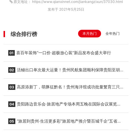
原文地址： https://www.qianxinnet.com/jiankangzixun/37030.html
发布于 2021年5月25日
综合排行榜
本月热门
全年热门
喜百年装饰“一口价·超极放心装”新品发布会盛大举行
01
活鳗出口单次最大运量！贵州民航集团顺利保障贵阳至胡
02
志明国际生鲜货运任务
高原添新丁，萌豚征黔名！贵州海洋馆成功批量繁育三只
03
小海豚，邀您为“高原宝宝”起名
贵阳路边音乐会·旅居地产专场本周五晚在国际会议展览中
04
心举行
“旅居到贵州·生活更多彩”旅居地产推介暨百城千企“五省
05