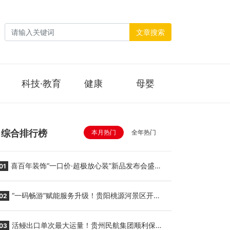
文章搜索
科技·教育
健康
母婴
综合排行榜
本月热门
全年热门
喜百年装饰“一口价·超极放心装”新品发布会盛大
01
举行
“一码畅游”赋能服务升级！贵阳桃源河景区开
02
启“刷脸秒入园”智慧游玩新模式
活鳗出口单次最大运量！贵州民航集团顺利保障
03