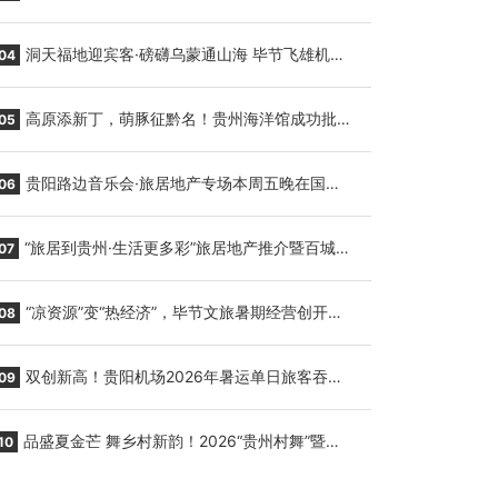
贵阳至胡志明国际生鲜货运任务
洞天福地迎宾客·磅礴乌蒙通山海 毕节飞雄机场
04
7月9日正式复航
高原添新丁，萌豚征黔名！贵州海洋馆成功批量
05
繁育三只小海豚，邀您为“高原宝宝”起名
贵阳路边音乐会·旅居地产专场本周五晚在国际
06
会议展览中心举行
“旅居到贵州·生活更多彩”旅居地产推介暨百城千
07
企“五省+1”房地产联展联销活动在贵阳盛大启幕
“凉资源”变“热经济”，毕节文旅暑期经营创开门
08
红
双创新高！贵阳机场2026年暑运单日旅客吞吐
09
量与航班起降架次齐破纪录
品盛夏金芒 舞乡村新韵！2026“贵州村舞”暨望
10
谟芒果丰收季促消费活动盛大启幕