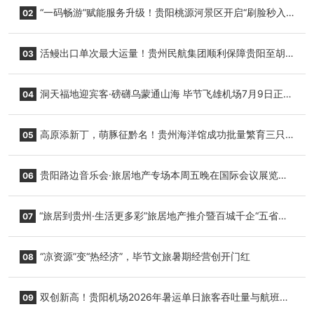
“一码畅游”赋能服务升级！贵阳桃源河景区开启“刷脸秒入
02
园”智慧游玩新模式
活鳗出口单次最大运量！贵州民航集团顺利保障贵阳至胡
03
志明国际生鲜货运任务
洞天福地迎宾客·磅礴乌蒙通山海 毕节飞雄机场7月9日正式
04
复航
高原添新丁，萌豚征黔名！贵州海洋馆成功批量繁育三只
05
小海豚，邀您为“高原宝宝”起名
贵阳路边音乐会·旅居地产专场本周五晚在国际会议展览中
06
心举行
“旅居到贵州·生活更多彩”旅居地产推介暨百城千企“五省
07
+1”房地产联展联销活动在贵阳盛大启幕
“凉资源”变“热经济”，毕节文旅暑期经营创开门红
08
双创新高！贵阳机场2026年暑运单日旅客吞吐量与航班起
09