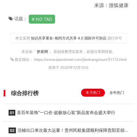
来源：搜狐健康
话题：
NO TAG
本文采用
知识共享署名-相同方式共享 4.0 国际许可协议
进行许可
本文由「
黔新网
」 原创或整理后发布，欢迎分享和转发。
原文地址： https://www.qianxinnet.com/jiankangzixun/31172.html
发布于 2020年12月10日
综合排行榜
本月热门
全年热门
喜百年装饰“一口价·超极放心装”新品发布会盛大举行
01
活鳗出口单次最大运量！贵州民航集团顺利保障贵阳至胡
02