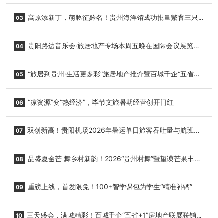
志明国际生鲜货运任务
高原添新丁，萌豚征黔名！贵州海洋馆成功批量繁育三只
03
小海豚，邀您为“高原宝宝”起名
贵阳路边音乐会·旅居地产专场本周五晚在国际会议展览中
04
心举行
“旅居到贵州·生活更多彩”旅居地产推介暨百城千企“五省
05
+1”房地产联展联销活动在贵阳盛大启幕
“凉资源”变“热经济”，毕节文旅暑期经营创开门红
06
双创新高！贵阳机场2026年暑运单日旅客吞吐量与航班起
07
降架次齐破纪录
品盛夏金芒 舞乡村新韵！2026“贵州村舞”暨望谟芒果丰收
08
季促消费活动盛大启幕
重磅上线，首发限免！100+智学课包为学生“精准补钙”
09
三天盛会，满城精彩！百城千企“五省+1”房地产联展联销活
10