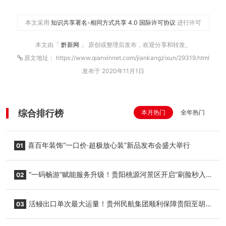
本文采用
知识共享署名-相同方式共享 4.0 国际许可协议
进行许可
本文由「
黔新网
」 原创或整理后发布，欢迎分享和转发。
原文地址： https://www.qianxinnet.com/jiankangzixun/29319.html
发布于 2020年11月1日
综合排行榜
本月热门
全年热门
喜百年装饰“一口价·超极放心装”新品发布会盛大举行
01
“一码畅游”赋能服务升级！贵阳桃源河景区开启“刷脸秒入
02
园”智慧游玩新模式
活鳗出口单次最大运量！贵州民航集团顺利保障贵阳至胡
03
志明国际生鲜货运任务