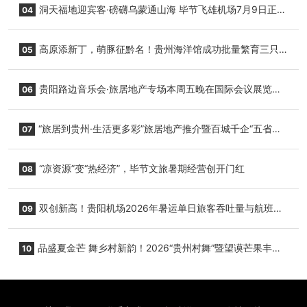
洞天福地迎宾客·磅礴乌蒙通山海 毕节飞雄机场7月9日正式
04
复航
高原添新丁，萌豚征黔名！贵州海洋馆成功批量繁育三只
05
小海豚，邀您为“高原宝宝”起名
贵阳路边音乐会·旅居地产专场本周五晚在国际会议展览中
06
心举行
“旅居到贵州·生活更多彩”旅居地产推介暨百城千企“五省
07
+1”房地产联展联销活动在贵阳盛大启幕
“凉资源”变“热经济”，毕节文旅暑期经营创开门红
08
双创新高！贵阳机场2026年暑运单日旅客吞吐量与航班起
09
降架次齐破纪录
品盛夏金芒 舞乡村新韵！2026“贵州村舞”暨望谟芒果丰收
10
季促消费活动盛大启幕