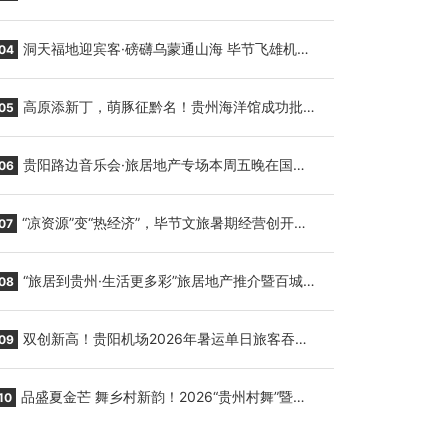
贵阳至胡志明国际生鲜货运任务
洞天福地迎宾客·磅礴乌蒙通山海 毕节飞雄机场
04
7月9日正式复航
高原添新丁，萌豚征黔名！贵州海洋馆成功批量
05
繁育三只小海豚，邀您为“高原宝宝”起名
贵阳路边音乐会·旅居地产专场本周五晚在国际
06
会议展览中心举行
“凉资源”变“热经济”，毕节文旅暑期经营创开门
07
红
“旅居到贵州·生活更多彩”旅居地产推介暨百城千
08
企“五省+1”房地产联展联销活动在贵阳盛大启幕
双创新高！贵阳机场2026年暑运单日旅客吞吐
09
量与航班起降架次齐破纪录
品盛夏金芒 舞乡村新韵！2026“贵州村舞”暨望
10
谟芒果丰收季促消费活动盛大启幕