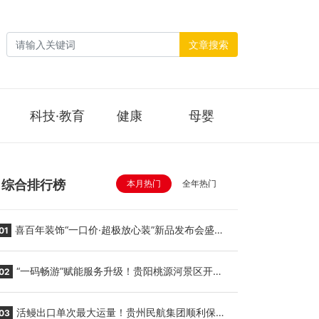
文章搜索
科技·教育
健康
母婴
综合排行榜
本月热门
全年热门
喜百年装饰“一口价·超极放心装”新品发布会盛大
01
举行
“一码畅游”赋能服务升级！贵阳桃源河景区开
02
启“刷脸秒入园”智慧游玩新模式
活鳗出口单次最大运量！贵州民航集团顺利保障
03