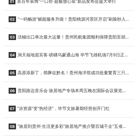
喜百年装饰“一口价·超极放心装”新品发布会盛大举行
01
“一码畅游”赋能服务升级！贵阳桃源河景区开启“刷脸秒入
02
园”智慧游玩新模式
活鳗出口单次最大运量！贵州民航集团顺利保障贵阳至胡
03
志明国际生鲜货运任务
洞天福地迎宾客·磅礴乌蒙通山海 毕节飞雄机场7月9日正式
04
复航
高原添新丁，萌豚征黔名！贵州海洋馆成功批量繁育三只
05
小海豚，邀您为“高原宝宝”起名
贵阳路边音乐会·旅居地产专场本周五晚在国际会议展览中
06
心举行
“凉资源”变“热经济”，毕节文旅暑期经营创开门红
07
“旅居到贵州·生活更多彩”旅居地产推介暨百城千企“五省
08