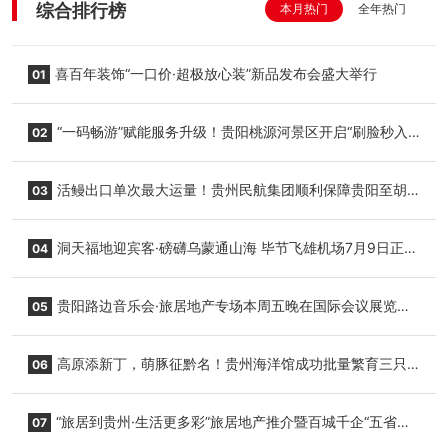
综合排行榜
本月热门
全年热门
喜百年装饰“一口价·超极放心装”新品发布会盛大举行
01
“一码畅游”赋能服务升级！贵阳桃源河景区开启“刷脸秒入
02
园”智慧游玩新模式
活鳗出口单次最大运量！贵州民航集团顺利保障贵阳至胡
03
志明国际生鲜货运任务
洞天福地迎宾客·磅礴乌蒙通山海 毕节飞雄机场7月9日正式
04
复航
贵阳路边音乐会·旅居地产专场本周五晚在国际会议展览中
05
心举行
高原添新丁，萌豚征黔名！贵州海洋馆成功批量繁育三只
06
小海豚，邀您为“高原宝宝”起名
“旅居到贵州·生活更多彩”旅居地产推介暨百城千企“五省
07