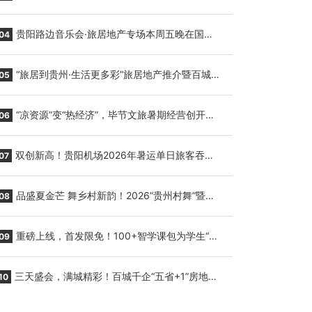
繁育三只小海豚，邀您为“高原宝宝”起名
贵阳路边音乐会·旅居地产专场本周五晚在国际
04
会议展览中心举行
“旅居到贵州·生活更多彩”旅居地产推介暨百城千
05
企“五省+1”房地产联展联销活动在贵阳盛大启幕
“凉资源”变“热经济”，毕节文旅暑期经营创开门
06
红
双创新高！贵阳机场2026年暑运单日旅客吞吐
07
量与航班起降架次齐破纪录
品盛夏金芒 舞乡村新韵！2026“贵州村舞”暨望
08
谟芒果丰收季促消费活动盛大启幕
重磅上线，首发限免！100+智学课包为学生“精
09
准补钙”
三天盛会，满城精彩！百城千企“五省+1”房地产
10
联展联销活动圆满收官