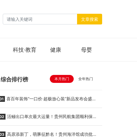
文章搜索
科技·教育
健康
母婴
综合排行榜
本月热门
全年热门
喜百年装饰“一口价·超极放心装”新品发布会盛大
01
举行
活鳗出口单次最大运量！贵州民航集团顺利保障
02
贵阳至胡志明国际生鲜货运任务
高原添新丁，萌豚征黔名！贵州海洋馆成功批量
03