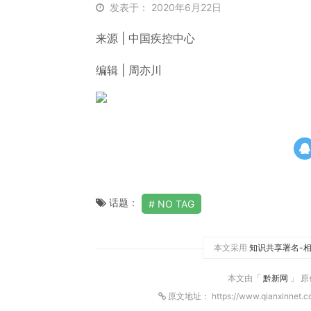
发表于： 2020年6月22日
来源 | 中国疾控中心
编辑 | 周亦川
话题：
NO TAG
本文采用
知识共享署名-相
本文由「
黔新网
」 
原文地址： https://www.qianxinnet.c