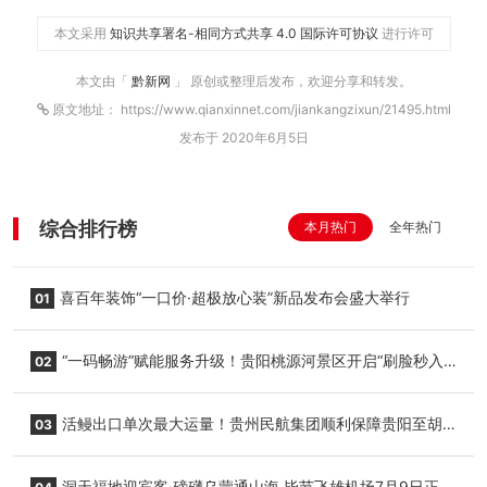
本文采用
知识共享署名-相同方式共享 4.0 国际许可协议
进行许可
本文由「
黔新网
」 原创或整理后发布，欢迎分享和转发。
原文地址： https://www.qianxinnet.com/jiankangzixun/21495.html
发布于 2020年6月5日
综合排行榜
本月热门
全年热门
喜百年装饰“一口价·超极放心装”新品发布会盛大举行
01
“一码畅游”赋能服务升级！贵阳桃源河景区开启“刷脸秒入
02
园”智慧游玩新模式
活鳗出口单次最大运量！贵州民航集团顺利保障贵阳至胡
03
志明国际生鲜货运任务
洞天福地迎宾客·磅礴乌蒙通山海 毕节飞雄机场7月9日正式