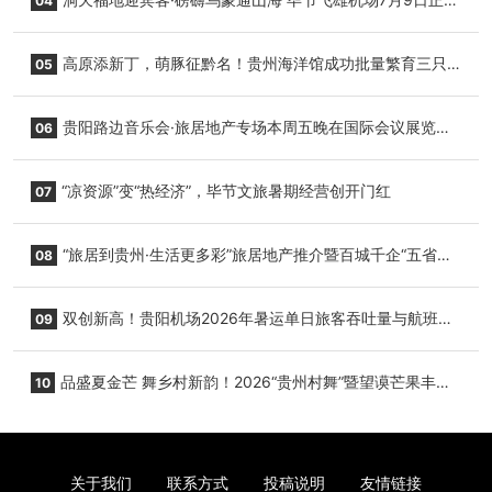
04
复航
高原添新丁，萌豚征黔名！贵州海洋馆成功批量繁育三只
05
小海豚，邀您为“高原宝宝”起名
贵阳路边音乐会·旅居地产专场本周五晚在国际会议展览中
06
心举行
“凉资源”变“热经济”，毕节文旅暑期经营创开门红
07
“旅居到贵州·生活更多彩”旅居地产推介暨百城千企“五省
08
+1”房地产联展联销活动在贵阳盛大启幕
双创新高！贵阳机场2026年暑运单日旅客吞吐量与航班起
09
降架次齐破纪录
品盛夏金芒 舞乡村新韵！2026“贵州村舞”暨望谟芒果丰收
10
季促消费活动盛大启幕
关于我们
联系方式
投稿说明
友情链接