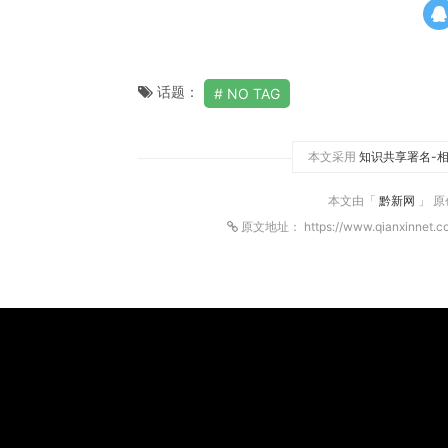
话题：
NO TAG
本文采用
知识共享署名-相
本文由「
黔新网
」 
原文地址： https://www.qianxinnet.c