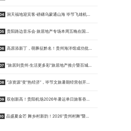
贵阳至胡志明国际生鲜货运任务
洞天福地迎宾客·磅礴乌蒙通山海 毕节飞雄机场
04
7月9日正式复航
贵阳路边音乐会·旅居地产专场本周五晚在国际
05
会议展览中心举行
高原添新丁，萌豚征黔名！贵州海洋馆成功批量
06
繁育三只小海豚，邀您为“高原宝宝”起名
“旅居到贵州·生活更多彩”旅居地产推介暨百城千
07
企“五省+1”房地产联展联销活动在贵阳盛大启幕
“凉资源”变“热经济”，毕节文旅暑期经营创开门
08
红
双创新高！贵阳机场2026年暑运单日旅客吞吐
09
量与航班起降架次齐破纪录
品盛夏金芒 舞乡村新韵！2026“贵州村舞”暨望
10
谟芒果丰收季促消费活动盛大启幕