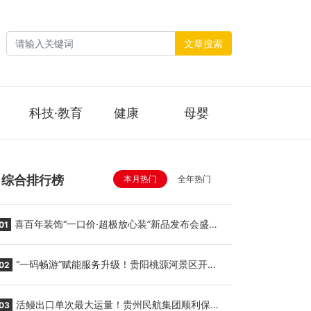
文章搜索
科技·教育
健康
母婴
综合排行榜
本月热门
全年热门
喜百年装饰“一口价·超极放心装”新品发布会盛大
01
举行
“一码畅游”赋能服务升级！贵阳桃源河景区开
02
启“刷脸秒入园”智慧游玩新模式
活鳗出口单次最大运量！贵州民航集团顺利保障
03