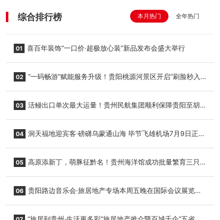
综合排行榜
本月热门
全年热门
喜百年装饰“一口价·超极放心装”新品发布会盛大举行
01
“一码畅游”赋能服务升级！贵阳桃源河景区开启“刷脸秒入
02
园”智慧游玩新模式
活鳗出口单次最大运量！贵州民航集团顺利保障贵阳至胡
03
志明国际生鲜货运任务
洞天福地迎宾客·磅礴乌蒙通山海 毕节飞雄机场7月9日正式
04
复航
高原添新丁，萌豚征黔名！贵州海洋馆成功批量繁育三只
05
小海豚，邀您为“高原宝宝”起名
贵阳路边音乐会·旅居地产专场本周五晚在国际会议展览中
06
心举行
“旅居到贵州·生活更多彩”旅居地产推介暨百城千企“五省
07