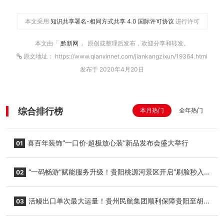
本文采用
知识共享署名-相同方式共享 4.0 国际许可协议
进行许可
本文由「
黔新网
」 原创或整理后发布，欢迎分享和转发。
原文地址： https://www.qianxinnet.com/jiankangzixun/19364.html
发布于 2020年4月20日
综合排行榜
本月热门
全年热门
喜百年装饰“一口价·超极放心装”新品发布会盛大举行
01
“一码畅游”赋能服务升级！贵阳桃源河景区开启“刷脸秒入
02
园”智慧游玩新模式
活鳗出口单次最大运量！贵州民航集团顺利保障贵阳至胡
03
志明国际生鲜货运任务