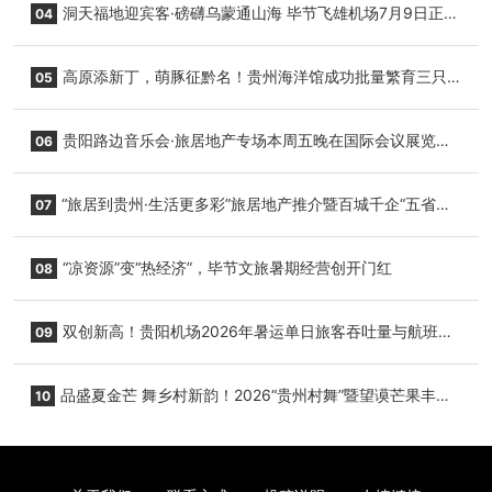
洞天福地迎宾客·磅礴乌蒙通山海 毕节飞雄机场7月9日正式
04
复航
高原添新丁，萌豚征黔名！贵州海洋馆成功批量繁育三只
05
小海豚，邀您为“高原宝宝”起名
贵阳路边音乐会·旅居地产专场本周五晚在国际会议展览中
06
心举行
“旅居到贵州·生活更多彩”旅居地产推介暨百城千企“五省
07
+1”房地产联展联销活动在贵阳盛大启幕
“凉资源”变“热经济”，毕节文旅暑期经营创开门红
08
双创新高！贵阳机场2026年暑运单日旅客吞吐量与航班起
09
降架次齐破纪录
品盛夏金芒 舞乡村新韵！2026“贵州村舞”暨望谟芒果丰收
10
季促消费活动盛大启幕