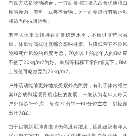
有效方法是吃动结合，一方面要增加摄入富含优质蛋白
质的瘦肉、海鱼、豆类等食物，另一面要进行有氧运动
和适当的抗阻运动。
老年人体重应维持在正常稳定水平，不应过度苛求减
重，体重过高或过低都会影响健康。从降低营养不良风
险和死亡风险的角度考虑，70岁以上的老年人的BMI应
不低于20kg/m2为好。血脂等指标正常的情况下，BMI
上线值可略放宽到26kg/m2。
户外活动能够更好地接受紫外光照射，有利于体内维生
素D合成和延缓骨质疏松的发展。一般认为老年人每天
户外锻炼1—2次，每次30分钟—60分钟左右，以轻微
出汗为宜。
由于目前新冠肺炎疫情仍然没有结束，因此建议老年人
尽可能在家中、阳台或小区内进行适量户外活动。此