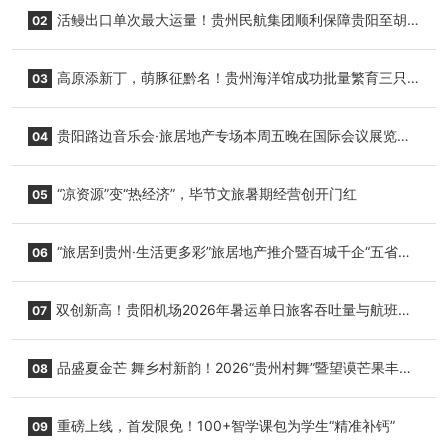
活鳗出口单次最大运量！贵州民航集团顺利保障贵阳至胡
02
志明国际生鲜货运任务
高原添新丁，萌豚征黔名！贵州海洋馆成功批量繁育三只
03
小海豚，邀您为“高原宝宝”起名
贵阳路边音乐会·旅居地产专场本周五晚在国际会议展览中
04
心举行
“凉资源”变“热经济”，毕节文旅暑期经营创开门红
05
“旅居到贵州·生活更多彩”旅居地产推介暨百城千企“五省
06
+1”房地产联展联销活动在贵阳盛大启幕
双创新高！贵阳机场2026年暑运单日旅客吞吐量与航班起
07
降架次齐破纪录
品盛夏金芒 舞乡村新韵！2026“贵州村舞”暨望谟芒果丰收
08
季促消费活动盛大启幕
重磅上线，首发限免！100+智学课包为学生“精准补钙”
09