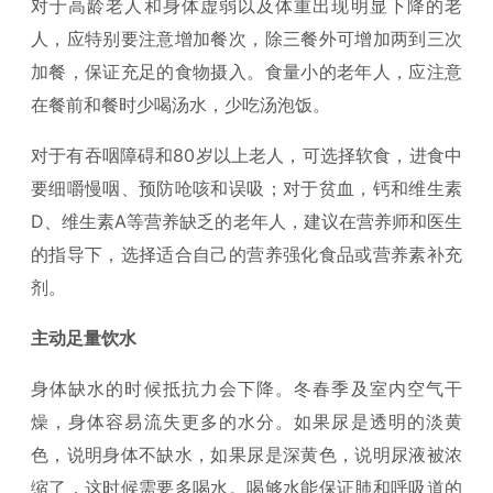
对于高龄老人和身体虚弱以及体重出现明显下降的老
人，应特别要注意增加餐次，除三餐外可增加两到三次
加餐，保证充足的食物摄入。食量小的老年人，应注意
在餐前和餐时少喝汤水，少吃汤泡饭。
对于有吞咽障碍和80岁以上老人，可选择软食，进食中
要细嚼慢咽、预防呛咳和误吸；对于贫血，钙和维生素
D、维生素A等营养缺乏的老年人，建议在营养师和医生
的指导下，选择适合自己的营养强化食品或营养素补充
剂。
主动足量饮水
身体缺水的时候抵抗力会下降。冬春季及室内空气干
燥，身体容易流失更多的水分。如果尿是透明的淡黄
色，说明身体不缺水，如果尿是深黄色，说明尿液被浓
缩了，这时候需要多喝水。喝够水能保证肺和呼吸道的