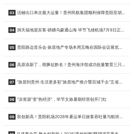
园”智慧游玩新模式
活鳗出口单次最大运量！贵州民航集团顺利保障贵阳至胡
03
志明国际生鲜货运任务
洞天福地迎宾客·磅礴乌蒙通山海 毕节飞雄机场7月9日正式
04
复航
贵阳路边音乐会·旅居地产专场本周五晚在国际会议展览中
05
心举行
高原添新丁，萌豚征黔名！贵州海洋馆成功批量繁育三只
06
小海豚，邀您为“高原宝宝”起名
“旅居到贵州·生活更多彩”旅居地产推介暨百城千企“五省
07
+1”房地产联展联销活动在贵阳盛大启幕
“凉资源”变“热经济”，毕节文旅暑期经营创开门红
08
双创新高！贵阳机场2026年暑运单日旅客吞吐量与航班起
09
降架次齐破纪录
品盛夏金芒 舞乡村新韵！2026“贵州村舞”暨望谟芒果丰收