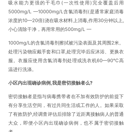
吸水能力更强的干毛巾(一次性使用)完全覆盖后用
5000mg/L —10000mg/L含氯消毒剂(是通常家庭消毒
浓度的10—20倍)浇在吸水材料上消毒,作用30分钟以上,
小心清除干净，再用常用的500mg/L —
1000mg/L的含氯消毒剂擦拭被污染表面及其周围2米。
处理污染物应戴手套和口罩,处理完毕后应沐浴、更换衣
服。衣服应使用含氯消毒剂处理或洗衣机60—90°C高
温进行洗涤。
小区内出现确诊病例,我是密切接触者么?
密切接触者是指与病毒携带者在不加有效防护的前提下
有分享生活空间，有过共同生活或工作的人。如果采取
了有效防护,经调查评估后排除了近距离接触病人的普通
大众，即便小区内出现确诊病例，也不属于密切接触
者。