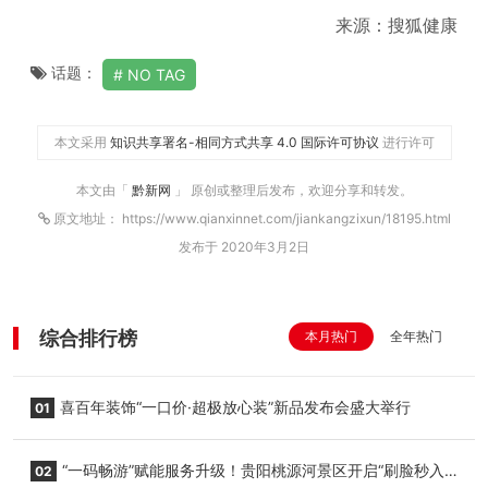
来源：搜狐健康
话题：
NO TAG
本文采用
知识共享署名-相同方式共享 4.0 国际许可协议
进行许可
本文由「
黔新网
」 原创或整理后发布，欢迎分享和转发。
原文地址： https://www.qianxinnet.com/jiankangzixun/18195.html
发布于 2020年3月2日
综合排行榜
本月热门
全年热门
喜百年装饰“一口价·超极放心装”新品发布会盛大举行
01
“一码畅游”赋能服务升级！贵阳桃源河景区开启“刷脸秒入
02