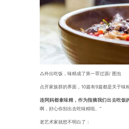
△外出吃饭，味精成了第一罪过源/ 图虫
点开家族群的界面，10篇有9篇都是关于味
连阿妈都拿味精，作为指摘我们出去吃饭
啊，好心你别出去吃味精啦。”
老艺术家就想不明白了：