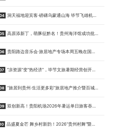
贵阳至胡志明国际生鲜货运任务
洞天福地迎宾客·磅礴乌蒙通山海 毕节飞雄机场
04
7月9日正式复航
高原添新丁，萌豚征黔名！贵州海洋馆成功批量
05
繁育三只小海豚，邀您为“高原宝宝”起名
贵阳路边音乐会·旅居地产专场本周五晚在国际
06
会议展览中心举行
“凉资源”变“热经济”，毕节文旅暑期经营创开门
07
红
“旅居到贵州·生活更多彩”旅居地产推介暨百城千
08
企“五省+1”房地产联展联销活动在贵阳盛大启幕
双创新高！贵阳机场2026年暑运单日旅客吞吐
09
量与航班起降架次齐破纪录
品盛夏金芒 舞乡村新韵！2026“贵州村舞”暨望
10
谟芒果丰收季促消费活动盛大启幕