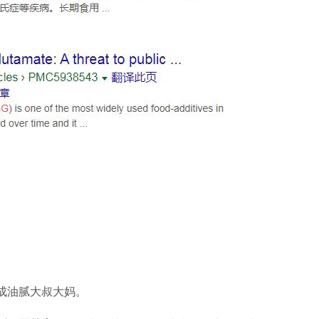
成油腻大叔大妈。