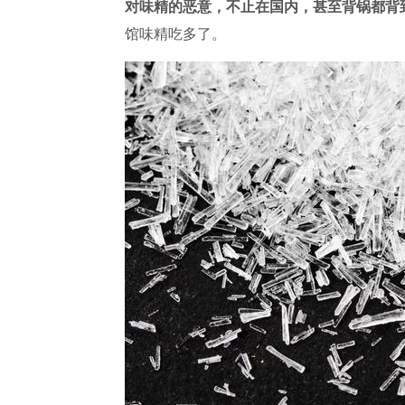
对味精的恶意，不止在国内，甚至背锅都背
馆味精吃多了。