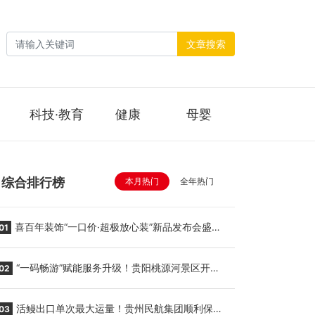
文章搜索
科技·教育
健康
母婴
综合排行榜
本月热门
全年热门
喜百年装饰“一口价·超极放心装”新品发布会盛大
01
举行
“一码畅游”赋能服务升级！贵阳桃源河景区开
02
启“刷脸秒入园”智慧游玩新模式
活鳗出口单次最大运量！贵州民航集团顺利保障
03