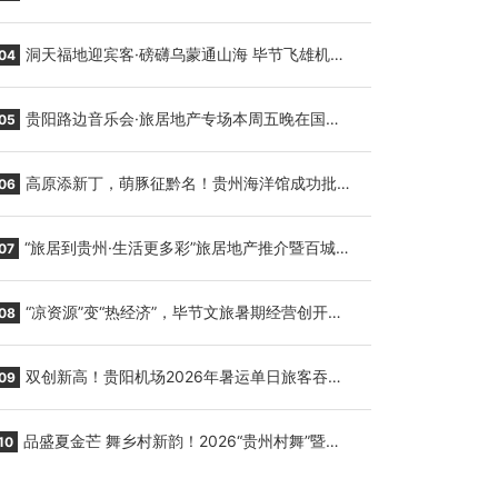
贵阳至胡志明国际生鲜货运任务
洞天福地迎宾客·磅礴乌蒙通山海 毕节飞雄机场
04
7月9日正式复航
贵阳路边音乐会·旅居地产专场本周五晚在国际
05
会议展览中心举行
高原添新丁，萌豚征黔名！贵州海洋馆成功批量
06
繁育三只小海豚，邀您为“高原宝宝”起名
“旅居到贵州·生活更多彩”旅居地产推介暨百城千
07
企“五省+1”房地产联展联销活动在贵阳盛大启幕
“凉资源”变“热经济”，毕节文旅暑期经营创开门
08
红
双创新高！贵阳机场2026年暑运单日旅客吞吐
09
量与航班起降架次齐破纪录
品盛夏金芒 舞乡村新韵！2026“贵州村舞”暨望
10
谟芒果丰收季促消费活动盛大启幕