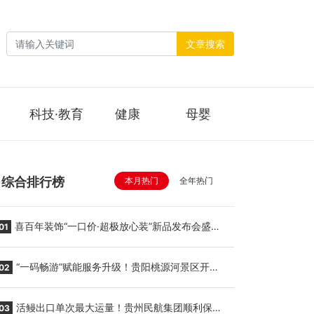
文章搜索
科技·教育
健康
母婴
综合排行榜
本月热门
全年热门
喜百年装饰“一口价·超极放心装”新品发布会盛大
01
举行
“一码畅游”赋能服务升级！贵阳桃源河景区开
02
启“刷脸秒入园”智慧游玩新模式
活鳗出口单次最大运量！贵州民航集团顺利保障
03