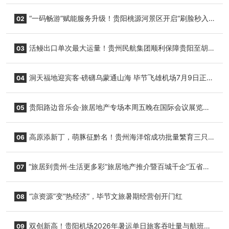
“一码畅游”赋能服务升级！贵阳桃源河景区开启“刷脸秒入
02
园”智慧游玩新模式
活鳗出口单次最大运量！贵州民航集团顺利保障贵阳至胡
03
志明国际生鲜货运任务
洞天福地迎宾客·磅礴乌蒙通山海 毕节飞雄机场7月9日正式
04
复航
贵阳路边音乐会·旅居地产专场本周五晚在国际会议展览中
05
心举行
高原添新丁，萌豚征黔名！贵州海洋馆成功批量繁育三只
06
小海豚，邀您为“高原宝宝”起名
“旅居到贵州·生活更多彩”旅居地产推介暨百城千企“五省
07
+1”房地产联展联销活动在贵阳盛大启幕
“凉资源”变“热经济”，毕节文旅暑期经营创开门红
08
双创新高！贵阳机场2026年暑运单日旅客吞吐量与航班起
09