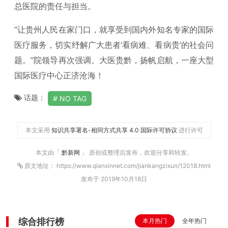
总医院的责任与担当。
“让贵州人民在家门口，就享受到国内外知名专家的国际
医疗服务，切实纾解广大患者‘看病难、看病贵’的社会问
题。”院领导再次强调。大医贵黔，扬帆启航，一座大型
国际医疗中心正济沧海！
话题：
NO TAG
本文采用
知识共享署名-相同方式共享 4.0 国际许可协议
进行许可
本文由「
黔新网
」 原创或整理后发布，欢迎分享和转发。
原文地址： https://www.qianxinnet.com/jiankangzixun/12018.html
发布于 2019年10月18日
综合排行榜
本月热门
全年热门