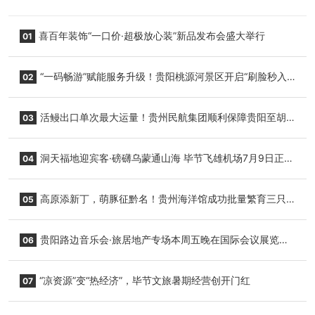
喜百年装饰“一口价·超极放心装”新品发布会盛大举行
01
“一码畅游”赋能服务升级！贵阳桃源河景区开启“刷脸秒入
02
园”智慧游玩新模式
活鳗出口单次最大运量！贵州民航集团顺利保障贵阳至胡
03
志明国际生鲜货运任务
洞天福地迎宾客·磅礴乌蒙通山海 毕节飞雄机场7月9日正式
04
复航
高原添新丁，萌豚征黔名！贵州海洋馆成功批量繁育三只
05
小海豚，邀您为“高原宝宝”起名
贵阳路边音乐会·旅居地产专场本周五晚在国际会议展览中
06
心举行
“凉资源”变“热经济”，毕节文旅暑期经营创开门红
07