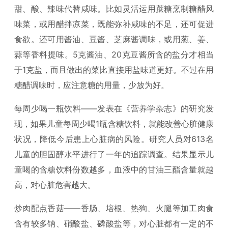
甜、酸、辣味代替咸味。比如灵活运用蔗糖烹制糖醋风
味菜，或用醋拌凉菜，既能弥补咸味的不足，还可促进
食欲。还可用酱油、豆酱、芝麻酱调味，或用葱、姜、
蒜等香料提味。5克酱油、20克豆酱所含的盐分才相当
于1克盐，而且做出的菜比直接用盐味道更好。不过在用
糖醋调味时，应注意糖的用量，少放为好。
每周少喝一瓶饮料——发表在《营养学杂志》的研究发
现，如果儿童每周少喝1瓶含糖饮料，就能改善心脏健康
状况，降低今后患上心脏病的风险。研究人员对613名
儿童的胆固醇水平进行了一年的追踪调查。结果显示儿
童喝的含糖饮料份数越多，血液中的甘油三酯含量就越
高，对心脏危害越大。
炒肉配点香菇——香肠、培根、热狗、火腿等加工肉食
含有较多钠、硝酸盐、磷酸盐等，对心脏都有一定的不