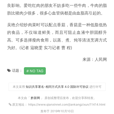
良影响。爱吃红肉的朋友不妨多吃一些牛肉，牛肉的脂
肪比猪肉少很多，很多心血管病都是由血脂高引起的。
吴艳介绍炒肉菜时可以配点香菇，香菇是一种低脂低热
的食品，不仅味道鲜美，而且可阻止血液中胆固醇升
高。可多选择瘦肉食用，以蒸、煮、炖等清淡烹调方式
为好。(记者 寇晓雯 实习记者 曹 程)
来源：人民网
话题：
NO TAG
本文采用
知识共享署名-相同方式共享 4.0 国际许可协议
进行许可
本文由「
黔新网
」 原创或整理后发布，欢迎分享和转发。
原文地址： https://www.qianxinnet.com/jiankangzixun/11414.html
发布于 2019年10月10日