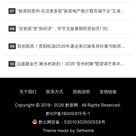
心举行
“旅居到贵州·生活更多彩”旅居地产推介暨百城千企“五省
07
+1”房地产联展联销活动在贵阳盛大启幕
“凉资源”变“热经济”，毕节文旅暑期经营创开门红
08
双创新高！贵阳机场2026年暑运单日旅客吞吐量与航班起
09
降架次齐破纪录
品盛夏金芒 舞乡村新韵！2026“贵州村舞”暨望谟芒果丰收
10
季促消费活动盛大启幕
关于我们
联系方式
投稿说明
友情链接
Copyright
2018- 2026
黔新网
. All Rights Reserved.
黔ICP备18000415号-1
黔公网安备：52010302000558号
Theme made by
3etheme