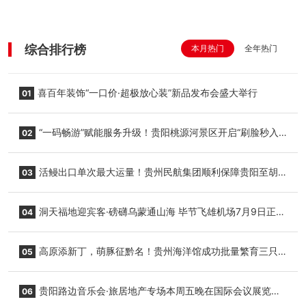
综合排行榜
本月热门
全年热门
喜百年装饰“一口价·超极放心装”新品发布会盛大举行
01
“一码畅游”赋能服务升级！贵阳桃源河景区开启“刷脸秒入
02
园”智慧游玩新模式
活鳗出口单次最大运量！贵州民航集团顺利保障贵阳至胡
03
志明国际生鲜货运任务
洞天福地迎宾客·磅礴乌蒙通山海 毕节飞雄机场7月9日正式
04
复航
高原添新丁，萌豚征黔名！贵州海洋馆成功批量繁育三只
05
小海豚，邀您为“高原宝宝”起名
贵阳路边音乐会·旅居地产专场本周五晚在国际会议展览中
06