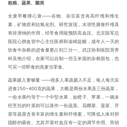
粗粮、蔬果、菌类
全麦早餐降心衰——谷物、杂豆富含有高纤维和维生
素，矿物质和抗氧化剂。研究发现，水溶性膳食纤维具
有排泄钠的作用，经常食用能预防高血压。北京陆军总
医院心肺血管中心主任医师和渝斌提醒，成年人一天的
饮食中杂粮的进食量要占到三分一。武汉协和医院营养
科吴艳介绍，在家可以自制一些玉米面的杂粮面包，也
可买一些即食的燕麦当零食。
蔬果摄入要够量 ——很多人果蔬摄入不足，每人每天应
进食250~400克的蔬果，大概是两份水果及三份蔬菜，
一份水果约等于一个中型水果，如橙子、苹果，一碗未
经烹饪的叶菜则可以算作一份蔬菜。花椰菜、菠菜、芹
菜等蔬菜含有丰富的维生素和纤维素，可降低人体对胆
固醇的吸收。尤其芹菜对血压有一定的调节作用。而胡