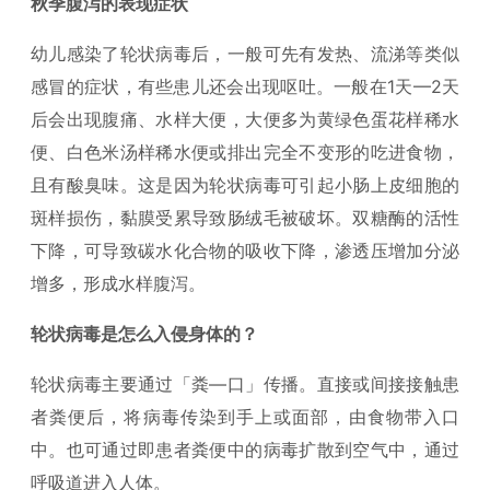
秋季腹泻的表现症状
幼儿感染了轮状病毒后，一般可先有发热、流涕等类似
感冒的症状，有些患儿还会出现呕吐。一般在1天—2天
后会出现腹痛、水样大便，大便多为黄绿色蛋花样稀水
便、白色米汤样稀水便或排出完全不变形的吃进食物，
且有酸臭味。这是因为轮状病毒可引起小肠上皮细胞的
斑样损伤，黏膜受累导致肠绒毛被破坏。双糖酶的活性
下降，可导致碳水化合物的吸收下降，渗透压增加分泌
增多，形成水样腹泻。
轮状病毒是怎么入侵身体的？
轮状病毒主要通过「粪—口」传播。直接或间接接触患
者粪便后，将病毒传染到手上或面部，由食物带入口
中。也可通过即患者粪便中的病毒扩散到空气中，通过
呼吸道进入人体。