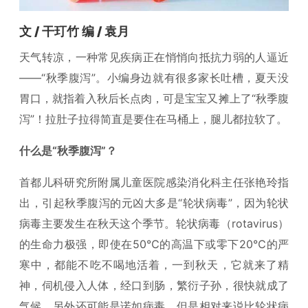
文 / 干玎竹 编 / 袁月
天气转凉，一种常见疾病正在悄悄向抵抗力弱的人逼近
——“秋季腹泻”。小编身边就有很多家长吐槽，夏天没
胃口，就指着入秋后长点肉，可是宝宝又摊上了“秋季腹
泻”！拉肚子拉得简直是要住在马桶上，腿儿都拉软了。
什么是“秋季腹泻”？
首都儿科研究所附属儿童医院感染消化科主任张艳玲指
出，引起秋季腹泻的元凶大多是“轮状病毒”，因为轮状
病毒主要发生在秋天这个季节。轮状病毒（rotavirus）
的生命力极强，即使在50℃的高温下或零下20℃的严
寒中，都能不吃不喝地活着，一到秋天，它就来了精
神，伺机侵入人体，经口到肠，繁衍子孙，很快就成了
气候。另外还可能是诺如病毒，但是相对来说比轮状病