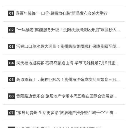
喜百年装饰“一口价·超极放心装”新品发布会盛大举行
01
“一码畅游”赋能服务升级！贵阳桃源河景区开启“刷脸秒入
02
园”智慧游玩新模式
活鳗出口单次最大运量！贵州民航集团顺利保障贵阳至胡
03
志明国际生鲜货运任务
洞天福地迎宾客·磅礴乌蒙通山海 毕节飞雄机场7月9日正式
04
复航
高原添新丁，萌豚征黔名！贵州海洋馆成功批量繁育三只
05
小海豚，邀您为“高原宝宝”起名
贵阳路边音乐会·旅居地产专场本周五晚在国际会议展览中
06
心举行
“旅居到贵州·生活更多彩”旅居地产推介暨百城千企“五省
07
+1”房地产联展联销活动在贵阳盛大启幕