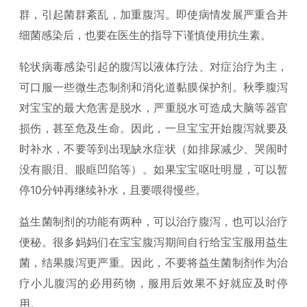
群，引起菌群紊乱，加重腹泻。即使病情发展严重合并
细菌感染后，也要在医生的指导下谨慎使用抗生素。
轮状病毒感染引起的腹泻以液体疗法、对症治疗为主，
可口服一些微生态制剂和消化道黏膜保护剂。秋季腹泻
对宝宝的最大危害是脱水，严重脱水可造成大脑等器官
损伤，甚至危及生命。因此，一旦宝宝开始腹泻就要及
时补水，不要等到出现缺水症状（如排尿减少、哭闹时
没有眼泪、眼眶凹陷等）。如果宝宝呕吐明显，可以暂
停10分钟再继续补水，且要喂得慢些。
益生菌制剂的功能有两种，可以治疗腹泻，也可以治疗
便秘。很多妈妈们在宝宝腹泻期间自行给宝宝服用益生
菌，结果腹泻更严重。因此，不要将益生菌制剂作为治
疗小儿腹泻的必用药物，服用后效果不好就应及时停
用。