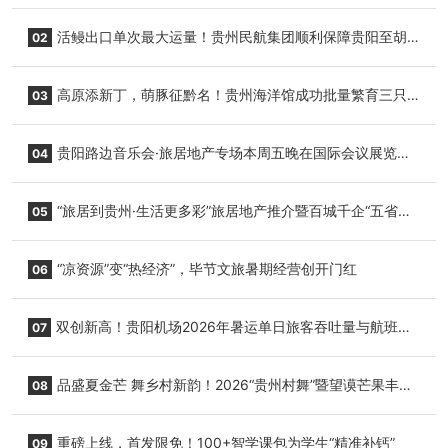
活鳗出口单次最大运量！贵州民航集团顺利保障贵阳至胡
02
志明国际生鲜货运任务
高原添新丁，萌豚征黔名！贵州海洋馆成功批量繁育三只
03
小海豚，邀您为“高原宝宝”起名
贵阳路边音乐会·旅居地产专场本周五晚在国际会议展览中
04
心举行
“旅居到贵州·生活更多彩”旅居地产推介暨百城千企“五省
05
+1”房地产联展联销活动在贵阳盛大启幕
“凉资源”变“热经济”，毕节文旅暑期经营创开门红
06
双创新高！贵阳机场2026年暑运单日旅客吞吐量与航班起
07
降架次齐破纪录
品盛夏金芒 舞乡村新韵！2026“贵州村舞”暨望谟芒果丰收
08
季促消费活动盛大启幕
重磅上线，首发限免！100+智学课包为学生“精准补钙”
09