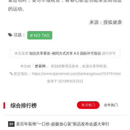
量运动时，要尽早做检查，看看心脏是否能承受高强度
的运动。
来源：搜狐健康
话题：
NO TAG
本文采用
知识共享署名-相同方式共享 4.0 国际许可协议
进行许可
本文由「
黔新网
」 原创或整理后发布，欢迎分享和转发。
原文地址： https://www.qianxinnet.com/jiankangzixun/10470.html
发布于 2019年9月23日
综合排行榜
本月热门
全年热门
喜百年装饰“一口价·超极放心装”新品发布会盛大举行
01