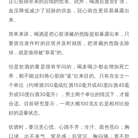
止心脏病带来的后续的危害。此外，喝酒后血管扩张，
血压降低减少了冠脉的供血，冠心病也更容易暴露出
来。
简单来讲，喝酒是把心脏潜藏的危险提前暴露出来，只
要抓住发作时的症状并及时就医，把潜藏的危险去除
掉，就是值得被“恭喜”的。
但是饮酒的量是很有学问的，喝多喝少都会增加死亡
率，都不能达到将心脏病“逼”出来目的。只有在女士一
个单位（约啤酒350毫或红酒150毫升或40度白酒45毫
升或50度白酒30毫升），男士两个单位的情况下，才最
合适。目前研究显示，一周大概100克左右是相对比较
好的适量状态。
饮酒时，要注意心慌、心跳不齐；冷汗、面色苍白；胸
口堵、出不来气、窒息感；后背沉、胸闷痛；胃不舒