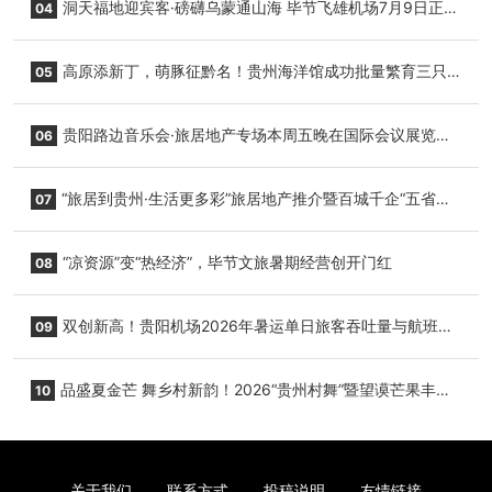
洞天福地迎宾客·磅礴乌蒙通山海 毕节飞雄机场7月9日正式
04
复航
高原添新丁，萌豚征黔名！贵州海洋馆成功批量繁育三只
05
小海豚，邀您为“高原宝宝”起名
贵阳路边音乐会·旅居地产专场本周五晚在国际会议展览中
06
心举行
“旅居到贵州·生活更多彩”旅居地产推介暨百城千企“五省
07
+1”房地产联展联销活动在贵阳盛大启幕
“凉资源”变“热经济”，毕节文旅暑期经营创开门红
08
双创新高！贵阳机场2026年暑运单日旅客吞吐量与航班起
09
降架次齐破纪录
品盛夏金芒 舞乡村新韵！2026“贵州村舞”暨望谟芒果丰收
10
季促消费活动盛大启幕
关于我们
联系方式
投稿说明
友情链接