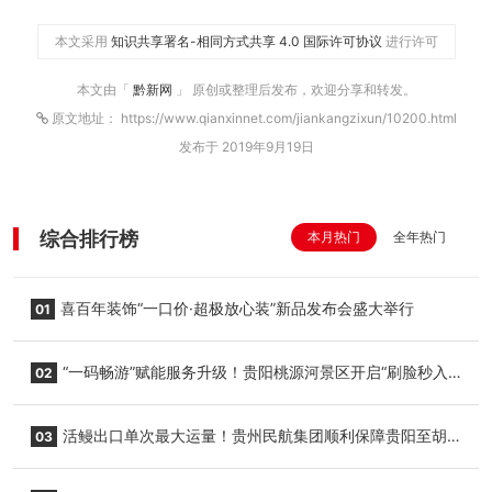
本文采用
知识共享署名-相同方式共享 4.0 国际许可协议
进行许可
本文由「
黔新网
」 原创或整理后发布，欢迎分享和转发。
原文地址： https://www.qianxinnet.com/jiankangzixun/10200.html
发布于 2019年9月19日
综合排行榜
本月热门
全年热门
喜百年装饰“一口价·超极放心装”新品发布会盛大举行
01
“一码畅游”赋能服务升级！贵阳桃源河景区开启“刷脸秒入
02
园”智慧游玩新模式
活鳗出口单次最大运量！贵州民航集团顺利保障贵阳至胡
03
志明国际生鲜货运任务