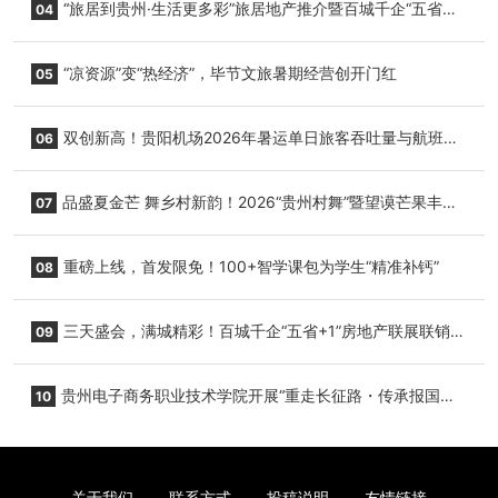
“旅居到贵州·生活更多彩”旅居地产推介暨百城千企“五省
04
+1”房地产联展联销活动在贵阳盛大启幕
“凉资源”变“热经济”，毕节文旅暑期经营创开门红
05
双创新高！贵阳机场2026年暑运单日旅客吞吐量与航班起
06
降架次齐破纪录
品盛夏金芒 舞乡村新韵！2026“贵州村舞”暨望谟芒果丰收
07
季促消费活动盛大启幕
重磅上线，首发限免！100+智学课包为学生“精准补钙”
08
三天盛会，满城精彩！百城千企“五省+1”房地产联展联销活
09
动圆满收官
贵州电子商务职业技术学院开展“重走长征路・传承报国
10
志”红色研学实践活动
关于我们
联系方式
投稿说明
友情链接