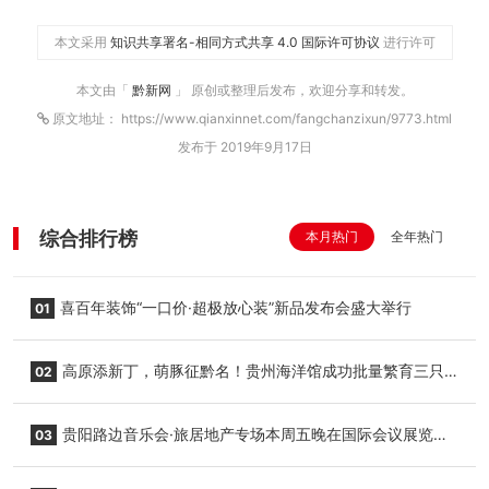
本文采用
知识共享署名-相同方式共享 4.0 国际许可协议
进行许可
本文由「
黔新网
」 原创或整理后发布，欢迎分享和转发。
原文地址： https://www.qianxinnet.com/fangchanzixun/9773.html
发布于 2019年9月17日
综合排行榜
本月热门
全年热门
喜百年装饰“一口价·超极放心装”新品发布会盛大举行
01
高原添新丁，萌豚征黔名！贵州海洋馆成功批量繁育三只
02
小海豚，邀您为“高原宝宝”起名
贵阳路边音乐会·旅居地产专场本周五晚在国际会议展览中
03
心举行