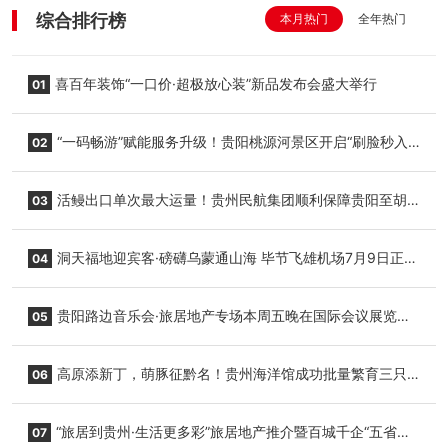
综合排行榜
本月热门
全年热门
喜百年装饰“一口价·超极放心装”新品发布会盛大举行
01
“一码畅游”赋能服务升级！贵阳桃源河景区开启“刷脸秒入
02
园”智慧游玩新模式
活鳗出口单次最大运量！贵州民航集团顺利保障贵阳至胡
03
志明国际生鲜货运任务
洞天福地迎宾客·磅礴乌蒙通山海 毕节飞雄机场7月9日正式
04
复航
贵阳路边音乐会·旅居地产专场本周五晚在国际会议展览中
05
心举行
高原添新丁，萌豚征黔名！贵州海洋馆成功批量繁育三只
06
小海豚，邀您为“高原宝宝”起名
“旅居到贵州·生活更多彩”旅居地产推介暨百城千企“五省
07