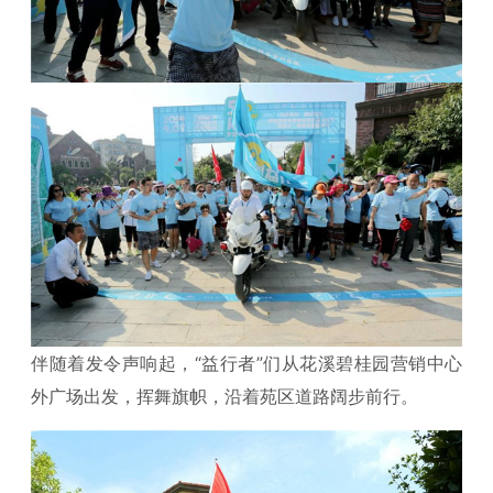
伴随着发令声响起，“益行者”们从花溪碧桂园营销中心
外广场出发，挥舞旗帜，沿着苑区道路阔步前行。