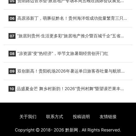
贵阳路边音乐会·旅居地产专场本周五晚在国际会议展览中
05
心举行
高原添新丁，萌豚征黔名！贵州海洋馆成功批量繁育三只
06
小海豚，邀您为“高原宝宝”起名
“旅居到贵州·生活更多彩”旅居地产推介暨百城千企“五省
07
+1”房地产联展联销活动在贵阳盛大启幕
“凉资源”变“热经济”，毕节文旅暑期经营创开门红
08
双创新高！贵阳机场2026年暑运单日旅客吞吐量与航班起
09
降架次齐破纪录
品盛夏金芒 舞乡村新韵！2026“贵州村舞”暨望谟芒果丰收
10
季促消费活动盛大启幕
关于我们
联系方式
投稿说明
友情链接
Copyright
2018- 2026
黔新网
. All Rights Reserved.