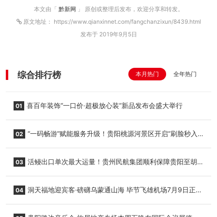
本文由「
黔新网
」 原创或整理后发布，欢迎分享和转发。
原文地址： https://www.qianxinnet.com/fangchanzixun/8439.html
发布于 2019年9月5日
综合排行榜
本月热门
全年热门
喜百年装饰“一口价·超极放心装”新品发布会盛大举行
01
“一码畅游”赋能服务升级！贵阳桃源河景区开启“刷脸秒入
02
园”智慧游玩新模式
活鳗出口单次最大运量！贵州民航集团顺利保障贵阳至胡
03
志明国际生鲜货运任务
洞天福地迎宾客·磅礴乌蒙通山海 毕节飞雄机场7月9日正式
04
复航