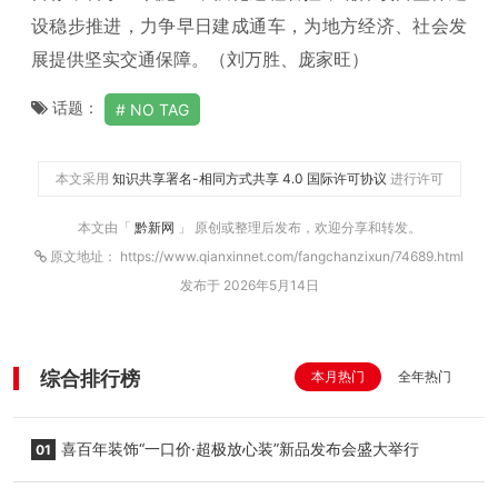
设稳步推进，力争早日建成通车，为地方经济、社会发
展提供坚实交通保障。（刘万胜、庞家旺）
话题：
NO TAG
本文采用
知识共享署名-相同方式共享 4.0 国际许可协议
进行许可
本文由「
黔新网
」 原创或整理后发布，欢迎分享和转发。
原文地址： https://www.qianxinnet.com/fangchanzixun/74689.html
发布于 2026年5月14日
综合排行榜
本月热门
全年热门
喜百年装饰“一口价·超极放心装”新品发布会盛大举行
01