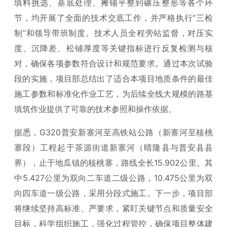
填料挑选、基底处理、摊铺平整到碾压整形等各个环
节，均开展了全面的技术交底工作，并严格执行“三检
制”和领导带班制度。技术人员全程旁站监督，对压实
度、沉降差、松铺厚度等关键指标进行反复检测与核
对，确保各项参数符合设计和规范要求。通过本次试验
段的实施，项目部总结出了适合本项目地质条件的最佳
施工参数和标准化作业工艺，为后续全线大规模的路基
填筑作业提供了可靠的技术参照和操作依据。
据悉，G320普安新寨河至高铁站公路（新寨河至核桃
寨段）工程起于茶源街道新寨河（晴隆县与普安县县
界），止于地瓜镇的核桃寨，路线全长15.902公里。其
中5.427公里为双向二车道二级公路，10.475公里为双
向四车道一级公路，采用分段式施工。下一步，项目部
将继续坚持高标准、严要求，紧盯关键节点和质量安全
目标，科学组织施工，强化过程管控，确保项目整体建