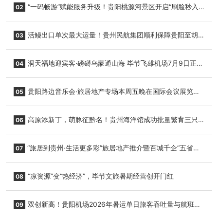
“一码畅游”赋能服务升级！贵阳桃源河景区开启“刷脸秒入
02
园”智慧游玩新模式
活鳗出口单次最大运量！贵州民航集团顺利保障贵阳至胡
03
志明国际生鲜货运任务
洞天福地迎宾客·磅礴乌蒙通山海 毕节飞雄机场7月9日正式
04
复航
贵阳路边音乐会·旅居地产专场本周五晚在国际会议展览中
05
心举行
高原添新丁，萌豚征黔名！贵州海洋馆成功批量繁育三只
06
小海豚，邀您为“高原宝宝”起名
“旅居到贵州·生活更多彩”旅居地产推介暨百城千企“五省
07
+1”房地产联展联销活动在贵阳盛大启幕
“凉资源”变“热经济”，毕节文旅暑期经营创开门红
08
双创新高！贵阳机场2026年暑运单日旅客吞吐量与航班起
09