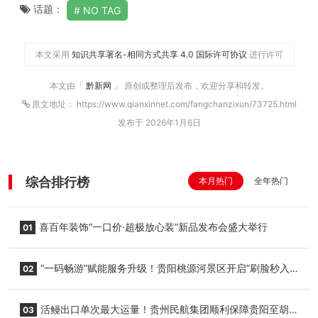
话题：
NO TAG
本文采用
知识共享署名-相同方式共享 4.0 国际许可协议
进行许可
本文由「
黔新网
」 原创或整理后发布，欢迎分享和转发。
原文地址： https://www.qianxinnet.com/fangchanzixun/73725.html
发布于 2026年1月6日
综合排行榜
本月热门
全年热门
喜百年装饰“一口价·超极放心装”新品发布会盛大举行
01
“一码畅游”赋能服务升级！贵阳桃源河景区开启“刷脸秒入
02
园”智慧游玩新模式
活鳗出口单次最大运量！贵州民航集团顺利保障贵阳至胡
03