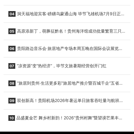
志明国际生鲜货运任务
洞天福地迎宾客·磅礴乌蒙通山海 毕节飞雄机场7月9日正式
04
复航
高原添新丁，萌豚征黔名！贵州海洋馆成功批量繁育三只
05
小海豚，邀您为“高原宝宝”起名
贵阳路边音乐会·旅居地产专场本周五晚在国际会议展览中
06
心举行
“凉资源”变“热经济”，毕节文旅暑期经营创开门红
07
“旅居到贵州·生活更多彩”旅居地产推介暨百城千企“五省
08
+1”房地产联展联销活动在贵阳盛大启幕
双创新高！贵阳机场2026年暑运单日旅客吞吐量与航班起
09
降架次齐破纪录
品盛夏金芒 舞乡村新韵！2026“贵州村舞”暨望谟芒果丰收
10
季促消费活动盛大启幕