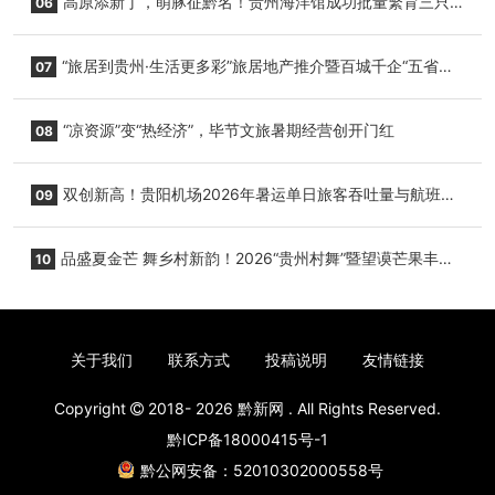
高原添新丁，萌豚征黔名！贵州海洋馆成功批量繁育三只
06
小海豚，邀您为“高原宝宝”起名
“旅居到贵州·生活更多彩”旅居地产推介暨百城千企“五省
07
+1”房地产联展联销活动在贵阳盛大启幕
“凉资源”变“热经济”，毕节文旅暑期经营创开门红
08
双创新高！贵阳机场2026年暑运单日旅客吞吐量与航班起
09
降架次齐破纪录
品盛夏金芒 舞乡村新韵！2026“贵州村舞”暨望谟芒果丰收
10
季促消费活动盛大启幕
关于我们
联系方式
投稿说明
友情链接
Copyright
2018- 2026
黔新网
. All Rights Reserved.
黔ICP备18000415号-1
黔公网安备：52010302000558号