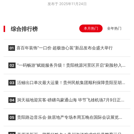
发布于 2025年11月24日
综合排行榜
本月热门
全年热门
喜百年装饰“一口价·超极放心装”新品发布会盛大举行
01
“一码畅游”赋能服务升级！贵阳桃源河景区开启“刷脸秒入
02
园”智慧游玩新模式
活鳗出口单次最大运量！贵州民航集团顺利保障贵阳至胡
03
志明国际生鲜货运任务
洞天福地迎宾客·磅礴乌蒙通山海 毕节飞雄机场7月9日正式
04
复航
贵阳路边音乐会·旅居地产专场本周五晚在国际会议展览中
05
心举行