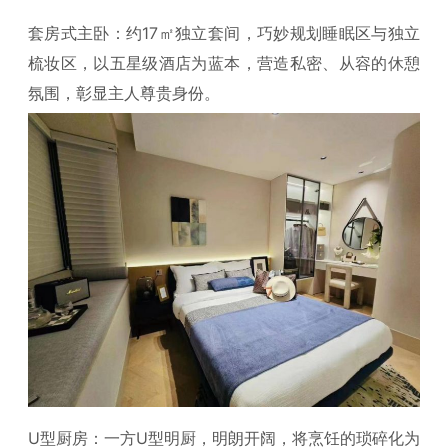
套房式主卧：约17㎡独立套间，巧妙规划睡眠区与独立
梳妆区，以五星级酒店为蓝本，营造私密、从容的休憩
氛围，彰显主人尊贵身份。
U型厨房：一方U型明厨，明朗开阔，将烹饪的琐碎化为