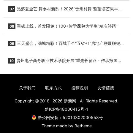
降架次齐破纪录
品盛夏金芒 舞乡村新韵！2026“贵州村舞”暨望谟芒果丰收
07
季促消费活动盛大启幕
重磅上线，首发限免！100+智学课包为学生“精准补钙”
08
三天盛会，满城精彩！百城千企“五省+1”房地产联展联销活
09
动圆满收官
贵州电子商务职业技术学院开展“重走长征路・传承报国
10
志”红色研学实践活动
关于我们
联系方式
投稿说明
友情链接
Copyright
2018- 2026
黔新网
. All Rights Reserved.
黔ICP备18000415号-1
黔公网安备：52010302000558号
Theme made by
3etheme