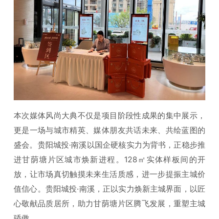
本次媒体风尚大典不仅是项目阶段性成果的集中展示，
更是一场与城市精英、媒体朋友共话未来、共绘蓝图的
盛会。贵阳城投·南溪以国企硬核实力为背书，正稳步推
进甘荫塘片区城市焕新进程。128㎡实体样板间的开
放，让市场真切触摸未来生活质感，进一步提振主城价
值信心。贵阳城投·南溪，正以实力焕新主城界面，以匠
心敬献品质居所，助力甘荫塘片区腾飞发展，重塑主城
骄傲。