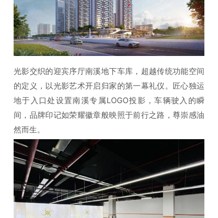
光影交织的迎宾序厅南溪地下车库，超越传统功能空间
的定义，以光影艺术开启归家的第一幕礼仪。匠心独运
地于入口处设置南溪专属LOGO投影，车辆驶入的瞬
间，品牌印记如荣耀徽章般映照于前行之路，尊崇感油
然而生。