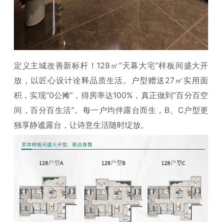
定义主城改善新标杆！128㎡“天幕大宅”样板间盛大开
放，以匠心设计诠释品质生活。户型赠送27㎡实用面
积，实现“0公摊”，得房率达100%，真正做到“百分百空
间，百分百生活”。每一户均伴露台而生，B、C户型更
独享静谧露台，让诗意生活随时绽放。