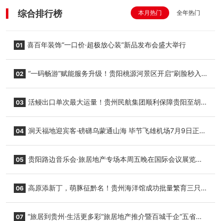
综合排行榜
本月热门
全年热门
喜百年装饰“一口价·超极放心装”新品发布会盛大举行
01
“一码畅游”赋能服务升级！贵阳桃源河景区开启“刷脸秒入
02
园”智慧游玩新模式
活鳗出口单次最大运量！贵州民航集团顺利保障贵阳至胡
03
志明国际生鲜货运任务
洞天福地迎宾客·磅礴乌蒙通山海 毕节飞雄机场7月9日正式
04
复航
贵阳路边音乐会·旅居地产专场本周五晚在国际会议展览中
05
心举行
高原添新丁，萌豚征黔名！贵州海洋馆成功批量繁育三只
06
小海豚，邀您为“高原宝宝”起名
“旅居到贵州·生活更多彩”旅居地产推介暨百城千企“五省
07