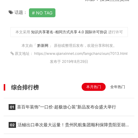
话题：
NO TAG
本文采用
知识共享署名-相同方式共享 4.0 国际许可协议
进行许可
本文由「
黔新网
」 原创或整理后发布，欢迎分享和转发。
原文地址： https://www.qianxinnet.com/fangchanzixun/7013.html
发布于 2019年8月29日
综合排行榜
本月热门
全年热门
喜百年装饰“一口价·超极放心装”新品发布会盛大举行
01
活鳗出口单次最大运量！贵州民航集团顺利保障贵阳至胡
02
志明国际生鲜货运任务