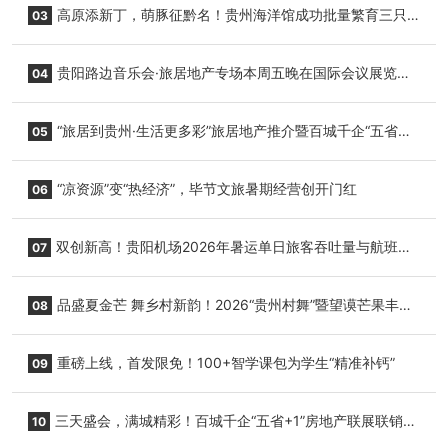
高原添新丁，萌豚征黔名！贵州海洋馆成功批量繁育三只
03
小海豚，邀您为“高原宝宝”起名
贵阳路边音乐会·旅居地产专场本周五晚在国际会议展览中
04
心举行
“旅居到贵州·生活更多彩”旅居地产推介暨百城千企“五省
05
+1”房地产联展联销活动在贵阳盛大启幕
“凉资源”变“热经济”，毕节文旅暑期经营创开门红
06
双创新高！贵阳机场2026年暑运单日旅客吞吐量与航班起
07
降架次齐破纪录
品盛夏金芒 舞乡村新韵！2026“贵州村舞”暨望谟芒果丰收
08
季促消费活动盛大启幕
重磅上线，首发限免！100+智学课包为学生“精准补钙”
09
三天盛会，满城精彩！百城千企“五省+1”房地产联展联销活
10